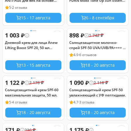
ANTI-AGE для век на основе
PDRN Moist Tone Up Sun Essence
масла конопли
RX SPF50+ PA++++, 60 мл
5
·
2 отзыва
15 - 17 августа
6 - 8 сентября
1 003
898
₽
₽
1 742
₽
Дневной крем для лица Anew
Солнцезащитное молочко-
Lifting Boost SPF 20, 50 мл
cпрей SPF-50 UVA/UVB/PA++++ с
(сменный блок)
гиалуроновой кислотой
4.9
·
6 отзывов
13 - 15 августа
18 - 20 августа
1 122
1 090
₽
₽
2 178
₽
2 118
₽
Солнцезащитный крем SPF-60
Солнцезащитный крем SPF-50
максимальная защита, 50 мл.
увлажняющий с УФ пептидами.
5
·
4 отзыва
4.7
·
3 отзыва
18 - 20 августа
18 - 20 августа
171
1 175
₽
₽
236
₽