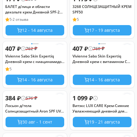
БАЛЕТ д/лица и области
3268 СОЛНЦЕЗАЩИТНЫЙ КРЕМ
декольте крем Дневной SPF-20
SPF50
40мл
5
·
2 отзыва
5
12 - 14 августа
17 - 19 августа
407
407
₽
₽
762
₽
760
₽
Vivienne Sabo Skin Expertiq
Vivienne Sabo Skin Expertiq
Дневной крем с ниацинамидом
Дневной крем c витамином С
SPF-15 Daily Balance 50 мл
SPF-15 Daily Dose 50 мл
5
14 - 16 августа
14 - 16 августа
384
1 099
₽
₽
576
₽
Лосьон д/тела
Витэкс LUX CARE Крем-Сияние
Солнцезащитный Аron SPF UV
Увлажняющий дневной для
30 250 мл
лица SPF 20, 45 мл
30 авг - 1 сент
19 - 21 августа