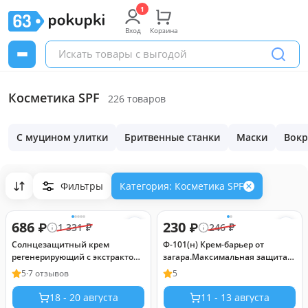
Вход
Корзина
Косметика SPF
226 товаров
С муцином улитки
Бритвенные станки
Маски
Вокр
Фильтры
Категория: Косметика SPF
686
230
₽
₽
1 331
₽
246
₽
Солнцезащитный крем
Ф-101(н) Крем-барьер от
регенерирующий с экстрактом
загара.Максимальная защита
моркови SPF-40
125 мл./20
5
·
7 отзывов
5
UVA/UVB/PA++++, 50 мл
18 - 20 августа
11 - 13 августа