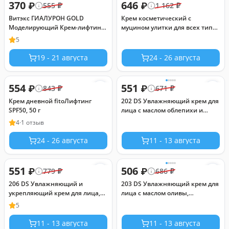
370
646
₽
₽
555
₽
1 162
₽
Витэкс ГИАЛУРОН GOLD
Крем косметический с
Моделирующий Крем-лифтинг
муцином улитки для всех типов
для лица и шеи SPF 15, дневной
кожи с SPF 30, 50 г
5
50+, 45 мл
19 - 21 августа
24 - 26 августа
554
551
₽
₽
843
₽
671
₽
Крем дневной fitoЛифтинг
202 DS Увлажняющий крем для
SPF50, 50 г
лица с маслом облепихи и
экстрактом манго SPF15 50 мл
4
·
1 отзыв
24 - 26 августа
11 - 13 августа
551
506
₽
₽
779
₽
686
₽
206 DS Увлажняющий и
203 DS Увлажняющий крем для
укрепляющий крем для лица,
лица с маслом оливы,
глаз и шеи с экстрактами
экстрактом папайи и зеленого
5
граната и имбиря SPF15 50 мл
чая SPF15 50 мл!
11 - 13 августа
11 - 13 августа