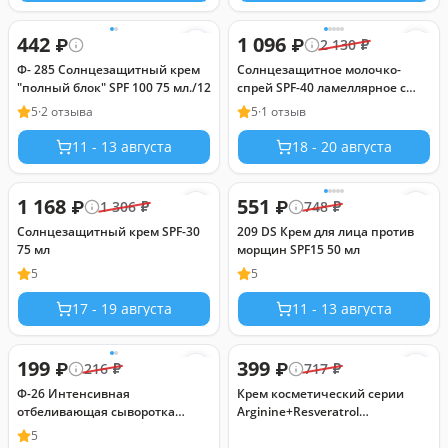
442
1 096
₽
₽
2 130
₽
Ф- 285 Солнцезащитный крем
Солнцезащитное молочко-
"полный блок" SPF 100 75 мл./12
cпрей SPF-40 ламеллярное с
экстрактом лаванды, 100 мл
5
·
2 отзыва
5
·
1 отзыв
11 - 13 августа
18 - 20 августа
1 168
551
₽
₽
1 306
₽
748
₽
Солнцезащитный крем SPF-30
209 DS Крем для лица против
75 мл
морщин SPF15 50 мл
5
5
17 - 19 августа
11 - 13 августа
199
399
₽
₽
216
₽
717
₽
Ф-26 Интенсивная
Крем косметический серии
отбеливающая сыворотка
Arginine+Resveratrol
(SPF15) с омолаживающим
увлажняющий для ухода за
5
действием (65 мл)/10 ***
сухой кожей лица дневной SPF