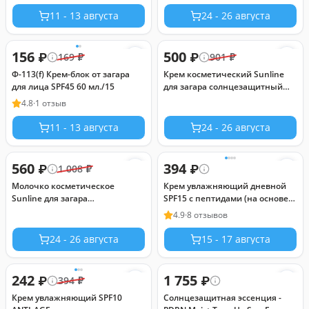
15, 50 г
11 - 13 августа
24 - 26 августа
156
500
₽
₽
169
₽
901
₽
Ф-113(f) Крем-блок от загара
Крем косметический Sunline
для лица SPF45 60 мл./15
для загара солнцезащитный
SPF 30, 140 г
4.8
·
1 отзыв
11 - 13 августа
24 - 26 августа
560
394
₽
₽
1 008
₽
Молочко косметическое
Крем увлажняющий дневной
Sunline для загара
SPF15 с пептидами (на основе
солнцезащитное SPF 50, 125 г
масла конопли)
4.9
·
8 отзывов
24 - 26 августа
15 - 17 августа
242
1 755
₽
₽
394
₽
Крем увлажняющий SPF10
Солнцезащитная эссенция -