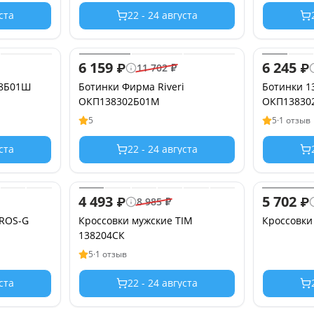
уста
22 - 24 августа
6 159
6 245
₽
₽
11 702
₽
08Б01Ш
Ботинки Фирма Riveri
Ботинки 1
ОКП138302Б01М
ОКП13830
5
5
·
1 отзыв
уста
22 - 24 августа
4 493
5 702
₽
₽
8 985
₽
KROS-G
Кроссовки мужские TIM
Кроссовки
138204СК
5
·
1 отзыв
уста
22 - 24 августа