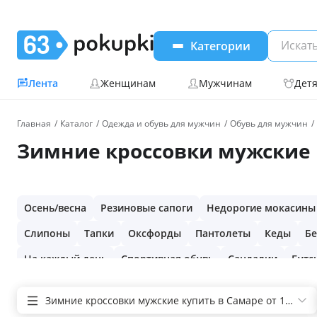
Категории
Лента
Женщинам
Мужчинам
Дет
Главная
Каталог
Одежда и обувь для мужчин
Обувь для мужчин
Зимние кроссовки мужские к
Осень/весна
Резиновые сапоги
Недорогие мокасины
Слипоны
Тапки
Оксфорды
Пантолеты
Кеды
Б
На каждый день
Спортивная обувь
Сандалии
Бутс
Зимние кроссовки мужские купить в Самаре от 1380 ₽