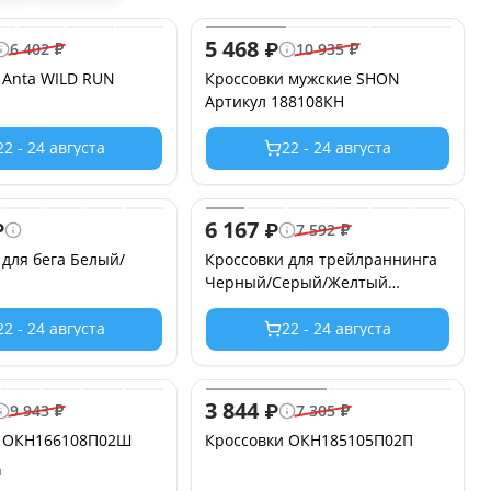
5 468
₽
6 402
₽
10 935
₽
 Anta WILD RUN
Кроссовки мужские SHON
Артикул 188108КН
22 - 24 августа
22 - 24 августа
6 167
₽
₽
7 592
₽
 для бега Белый/
Кроссовки для трейлраннинга
Черный/Серый/Желтый
VENTURE
22 - 24 августа
22 - 24 августа
3 844
₽
9 943
₽
7 305
₽
и ОКН166108П02Ш
Кроссовки ОКН185105П02П
а