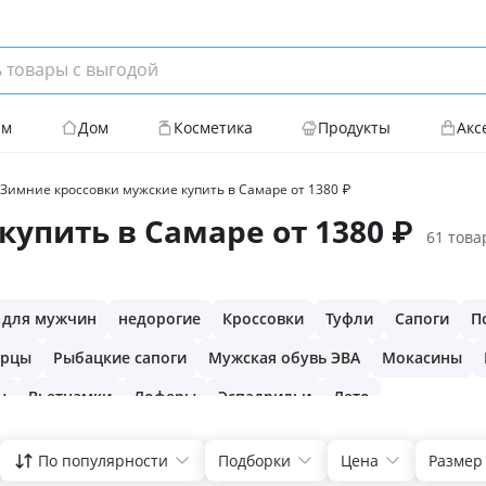
ям
Дом
Косметика
Продукты
Акс
Зимние кроссовки мужские купить в Самаре от 1380 ₽
упить в Самаре от 1380 ₽
61 това
 для мужчин
недорогие
Кроссовки
Туфли
Сапоги
П
ерцы
Рыбацкие сапоги
Мужская обувь ЭВА
Мокасины
ы
Вьетнамки
Лоферы
Эспадрильи
Лето
По популярности
Подборки
Цена
Размер