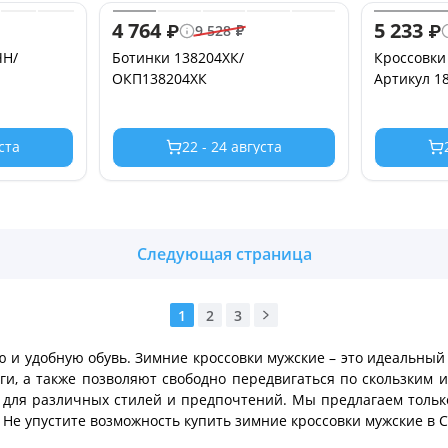
4 764
5 233
₽
₽
9 528
₽
ЧН/
Ботинки 138204ХК/
Кроссовки
ОКП138204ХК
Артикул 1
уста
22 - 24 августа
Следующая страница
1
2
3
ю и удобную обувь. Зимние кроссовки мужские – это идеальный 
ги, а также позволяют свободно передвигаться по скользким
т для различных стилей и предпочтений. Мы предлагаем тольк
 Не упустите возможность купить зимние кроссовки мужские в 