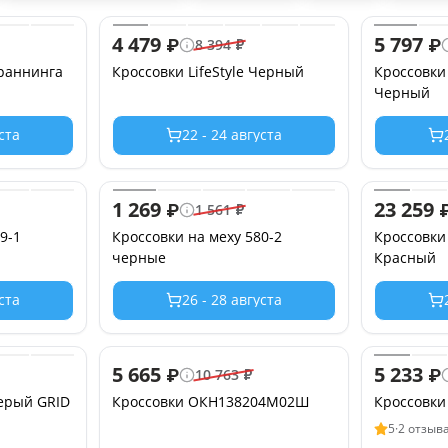
4 479
5 797
₽
₽
8 394
₽
раннинга
Кроссовки LifeStyle Черный
Кроссовки
Черный
уста
22 - 24 августа
1 269
23 259
₽
1 561
₽
9-1
Кроссовки на меху 580-2
Кроссовки
черные
Красный
уста
26 - 28 августа
5 665
5 233
₽
₽
10 763
₽
Серый GRID
Кроссовки ОКН138204М02Ш
Кроссовк
5
·
2 отзыв