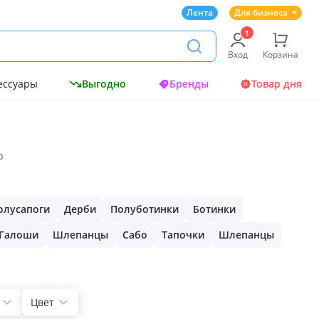
Лента
Для бизнеса
Вход
Корзина
ессуары
Выгодно
Бренды
Товар дня
р
олусапоги
Дерби
Полуботинки
Ботинки
Галоши
Шлепанцы
Сабо
Тапочки
Шлепанцы
Цвет