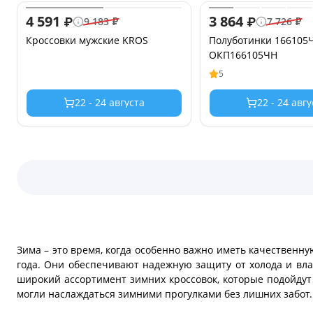
4 591
3 864
₽
₽
9 183
₽
7 726
₽
Кроссовки мужские KROS
Полуботинки 166105
ОКП166105ЧН
5
22 - 24 августа
22 - 24 авг
Зима – это время, когда особенно важно иметь качественну
года. Они обеспечивают надежную защиту от холода и вла
широкий ассортимент зимних кроссовок, которые подойду
могли наслаждаться зимними прогулками без лишних забот.