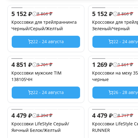
5 152
5 152
₽
₽
8 866
₽
8 866
₽
Кроссовки для трейлраннинга
Кроссовки для трейл
Черный/Серый/Желтый
Зеленый/Черный
22 - 24 августа
22 - 24 авг
4 851
1 269
₽
₽
9 701
₽
1 561
₽
Кроссовки мужские TIM
Кроссовки на меху 35
138105ЧН
черные
22 - 24 августа
26 - 28 авг
4 479
4 479
₽
₽
8 394
₽
8 717
₽
Кроссовки LifeStyle Серый/
Кроссовки LifeStyle 
Яичный Белок/Желтый
RUNNER