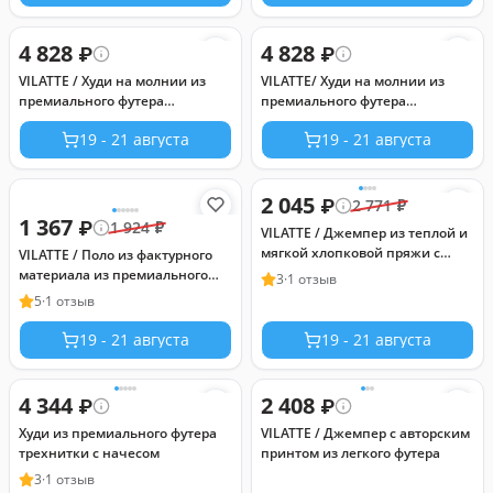
4 828
4 828
₽
₽
VILATTE / Худи на молнии из
VILATTE/ Худи на молнии из
премиального футера
премиального футера
трехнитки с начесом
трехнитки с начесом
19 - 21 августа
19 - 21 августа
2 045
₽
2 771
₽
1 367
₽
1 924
₽
VILATTE / Джемпер из теплой и
мягкой хлопковой пряжи с
VILATTE / Поло из фактурного
добавлением акрила
материала из премиального
3
·
1 отзыв
хлопка
5
·
1 отзыв
19 - 21 августа
19 - 21 августа
4 344
2 408
₽
₽
Худи из премиального футера
VILATTE / Джемпер с авторским
трехнитки с начесом
принтом из легкого футера
3
·
1 отзыв