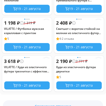
нейлоном
премиального футера с
эластаном
19 - 21 августа
19 - 21 августа
1 198
2 408
₽
₽
1 319
₽
VILATTE / Футболка мужская
Свитшот с воротом стойкой на
коралловая с принтом
молнии из эластичного футера
двухнитки
5
4
·
2 отзыва
19 - 21 августа
19 - 21 августа
3 618
2 190
₽
₽
2 771
₽
VILATTE / Худи из эластичного
Худи из эластичного футера
футера трехнитки с эффектом
двунитки
меланж
5
19 - 21 августа
19 - 21 августа