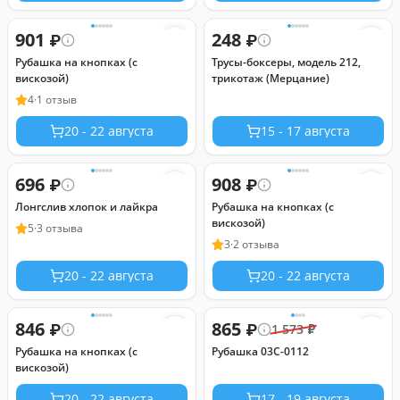
901
248
₽
₽
Рубашка на кнопках (с
Трусы-боксеры, модель 212,
вискозой)
трикотаж (Мерцание)
4
·
1 отзыв
20 - 22 августа
15 - 17 августа
696
908
₽
₽
Лонгслив хлопок и лайкра
Рубашка на кнопках (с
вискозой)
5
·
3 отзыва
3
·
2 отзыва
20 - 22 августа
20 - 22 августа
846
865
₽
₽
1 573
₽
Рубашка на кнопках (с
Рубашка 03С-0112
вискозой)
20 - 22 августа
17 - 19 августа