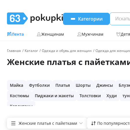
Категории
Лента
Женщинам
Мужчинам
Дет
Главная
Каталог
Одежда и обувь для женщин
Одежда для женщи
Женские платья с пайеткам
Майка
Футболки
Платья
Шорты
Джинсы
Блуз
Костюмы
Пиджаки и жакеты
Толстовки
Худи
тун
Кардиганы
Женские платья с пайетками
По популярност