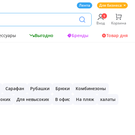
Лента
Для бизнеса
Вход
Корзина
ессуары
Выгодно
Бренды
Товар дня
Сарафан
Рубашки
Брюки
Комбинезоны
соких
Для невысоких
В офис
На пляж
халаты