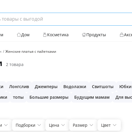
ям
Дом
Косметика
Продукты
Акс
н
Женские платья с пайетками
и
2 товара
ки
Лонгслив
Джемперы
Водолазки
Свитшоты
Юбки
ики
топы
Большие размеры
Будущим мамам
Для вы
и
Подборки
Цена
Размер
Цвет