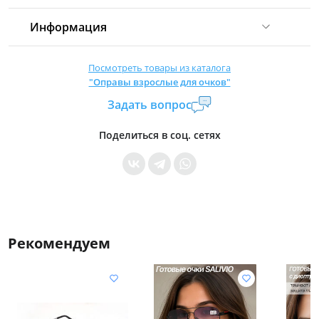
Информация
Комиссия:
21 %
(не менее 16 р.)
Посмотреть товары из каталога
"Оправы взрослые для очков"
Страна производитель:
Китай
Задать вопрос
Уровень доступа:
0
* Общие условия читайте в
правилах сайта
Поделиться в соц. сетях
Рекомендуем