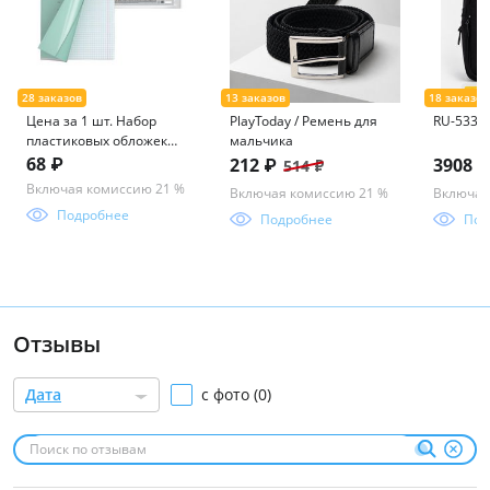
Цена за 1 шт. Набор
PlayToday / Ремень для
RU-533-3
пластиковых обложек
мальчика
ErichKrause Fizzy Clear,
68 ₽
212 ₽
3908 
514 ₽
для тетрадей и
Включая комиссию 21 %
Включая комиссию 21 %
Включая
дневников, 212х347мм,
Подробнее
50 мкм (пакет 10 шт.)
Подробнее
Под
Отзывы
Дата
с фото (0)