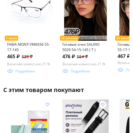
FABIA MONTI FM6036 55-
Готовые очки SALIVIO
Готовые 
17-145
5029 54-15-145 ( Т )
55-17-14
(фотохр
467 ₽
465 ₽
476 ₽
535 ₽
554 ₽
Включая
Включая комиссию 21 %
Включая комиссию 21 %
Под
Подробнее
Подробнее
С этим товаром покупают