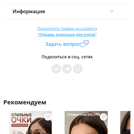
Информация
Комиссия:
21 %
(не менее 16 р.)
Посмотреть товары из каталога
"Оправы взрослые для очков"
Страна производитель:
Китай
Задать вопрос
Уровень доступа:
0
* Общие условия читайте в
правилах сайта
Поделиться в соц. сетях
Рекомендуем