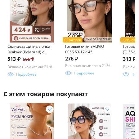
Солнцезащитные очки
Готовые очки SALIVIO
Готовые 
Disikaer (Polarized) с
0056 53-17-145
(Т) 55-17
мешочком 0816 62-14-
276 ₽
513 ₽
313 ₽
666 ₽
142 C3
Включая комиссию 21 %
Включая комиссию 21 %
Включая
Подробнее
Подробнее
Под
С этим товаром покупают