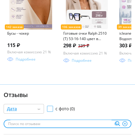
Бусы - чокер
Готовые очки Ralph 2510
icleaner
(Т) 53-16-140 цвет в
Водоотт
ассорименте
пропитка
115 ₽
298 ₽
303 ₽
339 ₽
мл iclea
Включая комиссию 21 %
Включая комиссию 21 %
Включая
Подробнее
Подробнее
Под
Отзывы
Дата
с фото (0)