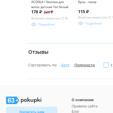
ACOOLA / Заколка для
Бусы - чокер
волос детская Torl белый
115 ₽
178 ₽
223 ₽
Включая комиссию 21
Включая комиссию 21 %
Подробнее
Подробнее
Отзывы
Сортировать по:
Дате
Полезности
с
О компании
Правила сайта
Блог
Написать нам