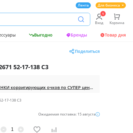
Лента
Для бизнеса
Вход
Корзина
ессуары
Выгодно
Бренды
Товар дня
Поделиться
671 52-17-138 С3
Доступная ОПТИКА. НОВИНКИ корригирующих очков по СУПЕР ценам. Таких нет на МП.
52-17-138 С3
Ожидаемая поставка: 15 августа