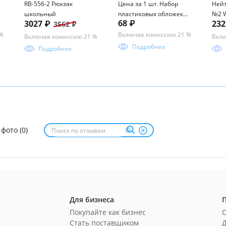
RB-556-2 Рюкзак
Цена за 1 шт. Набор
Нейт
школьный
пластиковых обложек
№2 W
68 ₽
3027 ₽
23
3562 ₽
ErichKrause Fizzy Clear,
для тетрадей и
 %
Включая комиссию 21 %
Включая комиссию 21 %
Вклю
дневников, 212х347мм,
Подробнее
Подробнее
50 мкм (пакет 10 шт.)
 фото (0)
Для бизнеса
Покупайте как бизнес
Стать поставщиком
Д