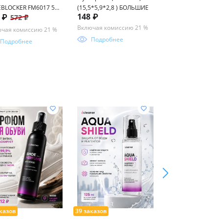
BLOCKER FM6017 52-
(15,5*5,9*2,8 ) БОЛЬШИЕ
(Т) 53-16-140 цве
148 ₽
7 ₽
298 ₽
572 ₽
339 ₽
40
ассорименте
Включая комиссию 21 %
чая комиссию 21 %
Включая комисси
Подробнее
Подробнее
Подробнее