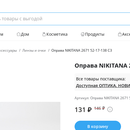
ям
Дом
Косметика
Продукты
Акс
ксессуары
Линзы и очки
Оправа NIKITANA 2671 52-17-138 С3
Оправа NIKITANA 2
Все товары поставщика:
Артикул: Оправа NIKITANA 2671 
131
₽
146
₽
В корзину