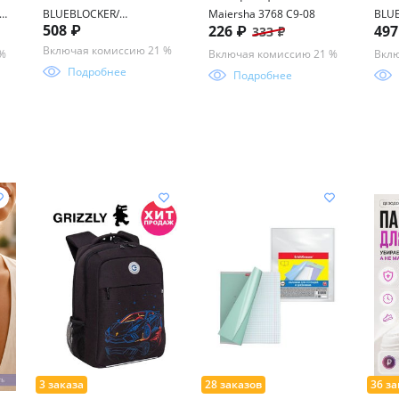
т
BLUEBLOCKER/
Maiersha 3768 С9-08
BLUE
508 ₽
226 ₽
49
333 ₽
ФОТОХРОМ FM457 55-17-
19-1
136
Включая комиссию 21 %
 %
Включая комиссию 21 %
Вклю
Подробнее
Подробнее