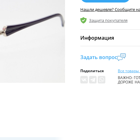
Нашли дешевле? Сообщите н
Защита покупателя
Информация
Комиссия:
21 %
(не ме
Задать вопрос
Страна производител
Поделиться
Все товары 
Уровень доступа:
0
ВАЖНО: ГОТ
ДОРОЖЕ НА 
* Общие условия чита