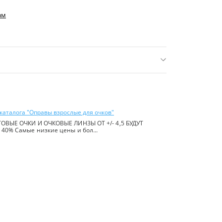
ам
нее 16 р.)
ь:
Китай
каталога "Оправы взрослые для очков"
ОВЫЕ ОЧКИ И ОЧКОВЫЕ ЛИНЗЫ ОТ +/- 4,5 БУДУТ
40% Самые низкие цены и бол...
йте в
правилах сайта