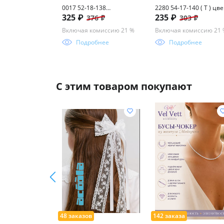
0017 52-18-138
2280 54-17-140 ( Т ) цве
325 ₽
235 ₽
376 ₽
303 ₽
(БЛЮБЛОКЕР)
в ассортименте
Включая комиссию 21 %
Включая комиссию 21
Подробнее
Подробнее
С этим товаром покупают