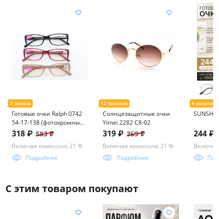
Готовые очки Ralph 0742
Солнцезащитные очки
SUNSHIN
54-17-138 (фотохромные)
Yimei 2282 С8-02
стекло
318 ₽
319 ₽
244 ₽
583 ₽
369 ₽
Включая комиссию 21 %
Включая комиссию 21 %
Включая
Подробнее
Подробнее
Под
С этим товаром покупают