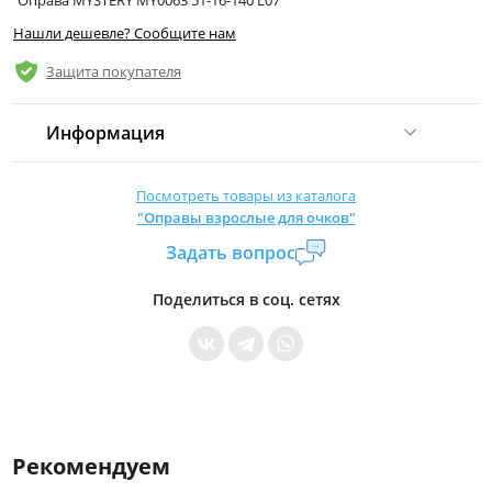
Нашли дешевле? Сообщите нам
Защита покупателя
Информация
Комиссия:
21 %
(не менее 16 р.)
Посмотреть товары из каталога
"Оправы взрослые для очков"
Страна производитель:
Китай
Задать вопрос
Уровень доступа:
0
* Общие условия читайте в
правилах сайта
Поделиться в соц. сетях
Рекомендуем