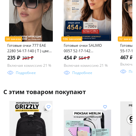
Готовые очки 777 ЕАЕ
Готовые очки SALIVIO
Готовые 
2280 54-17-140 ( Т ) цвет
0057 52-17-142
55-17-14
в ассортименте
(фотохром+блюблокер)
(фотохр
467 ₽
235 ₽
454 ₽
303 ₽
554 ₽
пластик
Включая
Включая комиссию 21 %
Включая комиссию 21 %
Под
Подробнее
Подробнее
С этим товаром покупают