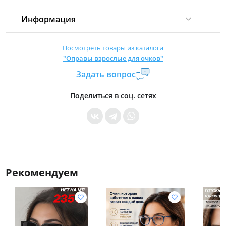
Информация
Комиссия:
21 %
(не менее 16 р.)
Посмотреть товары из каталога
"Оправы взрослые для очков"
Страна производитель:
Китай
Задать вопрос
Уровень доступа:
0
* Общие условия читайте в
правилах сайта
Поделиться в соц. сетях
Рекомендуем