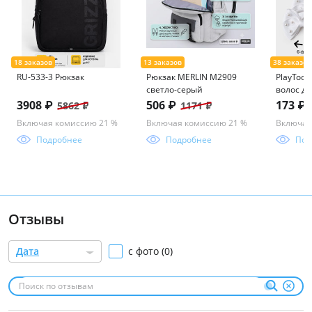
RU-533-3 Рюкзак
Рюкзак MERLIN M2909
PlayToda
светло-серый
волос дл
в компл
3908 ₽
506 ₽
173 ₽
5862 ₽
1171 ₽
Включая комиссию 21 %
Включая комиссию 21 %
Включая
Подробнее
Подробнее
Под
Отзывы
Дата
с фото (0)