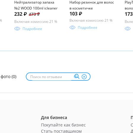
Нейтрализатор запаха
Набор резинок для волос
Play
№2 WOOD 100ml icleaner
в косметичке
воло
103 ₽
232 ₽
17
473 ₽
в ко
 %
Включая комиссию 21 %
Включая комиссию 21 %
Вклю
Подробнее
Подробнее
 фото (0)
Для бизнеса
Покупайте как бизнес
Стать поставщиком
Д