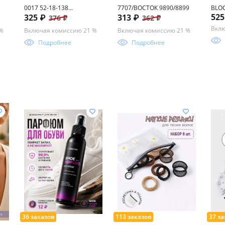
0017 52-18-138
7707/ВОСТОК 9890/8899
BLO
525
325 ₽
313 ₽
376 ₽
362 ₽
(БЛЮБЛОКЕР)
FM51
Вклю
 %
Включая комиссию 21 %
Включая комиссию 21 %
Подробнее
Подробнее