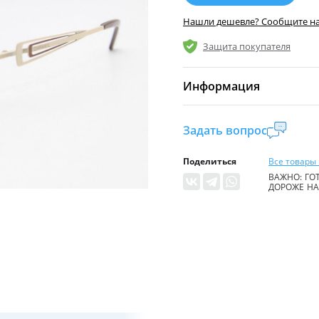
Нашли дешевле? Сообщите н
Защита покупателя
Информация
Комиссия:
21 %
(не ме
Задать вопрос
Страна производител
Поделиться
Все товары 
Уровень доступа:
0
ВАЖНО: ГОТ
ДОРОЖЕ НА 
* Общие условия чита