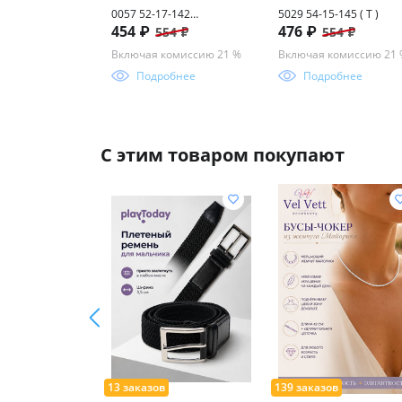
0057 52-17-142
5029 54-15-145 ( Т )
454 ₽
476 ₽
554 ₽
554 ₽
(фотохром+блюблокер)
пластик
Включая комиссию 21 %
Включая комиссию 21
Подробнее
Подробнее
С этим товаром покупают