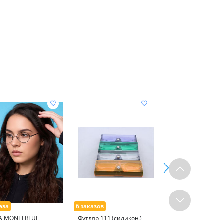
A MONTI BLUE
Футляр 111 (силикон.)
Готовые очки Ral