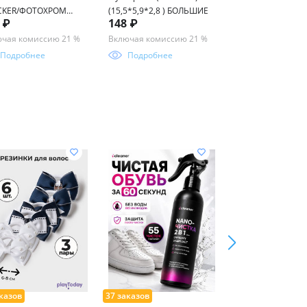
CKER/ФОТОХРОМ
(15,5*5,9*2,8 ) БОЛЬШИЕ
(Т) 55-17-145
 ₽
148 ₽
313 ₽
362 ₽
7 57-18-145
чая комиссию 21 %
Включая комиссию 21 %
Включая комисси
Подробнее
Подробнее
Подробнее