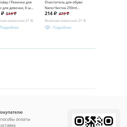
Today / Резинки для
Очиститель для обуви
Готовые очки Ral
с для девочки, 6 шт
Nano-Чистка 250ml
(Т) 53-16-140 цве
3 ₽
214 ₽
298 ₽
514 ₽
473 ₽
339 ₽
мплекте
icleaner
ассорименте
чая комиссию 21 %
Включая комиссию 21 %
Включая комисси
Подробнее
Подробнее
Подробнее
Покупателю
Способы оплаты
оставка