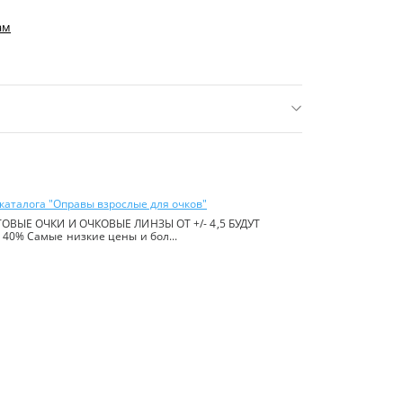
ам
нее 16 р.)
ь:
Китай
каталога "Оправы взрослые для очков"
ОВЫЕ ОЧКИ И ОЧКОВЫЕ ЛИНЗЫ ОТ +/- 4,5 БУДУТ
40% Самые низкие цены и бол...
йте в
правилах сайта