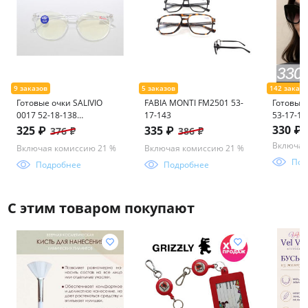
Готовые очки SALIVIO
FABIA MONTI FM2501 53-
Готовые 
0017 52-18-138
17-143
53-17-140
(БЛЮБЛОКЕР)
330 ₽
325 ₽
335 ₽
376 ₽
386 ₽
прозрачная оправа
Включая
Включая комиссию 21 %
Включая комиссию 21 %
Под
Подробнее
Подробнее
С этим товаром покупают