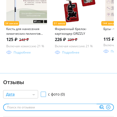
Кисть для нанесения
Фирменный брелок-
Бусы - ч
химических пилингов
картхолдер GRIZZLY
веерная косметическая
115 ₽
125 ₽
226 ₽
242 ₽
339 ₽
Включая
Включая комиссию 21 %
Включая комиссию 21 %
Под
Подробнее
Подробнее
Отзывы
Дата
с фото (0)