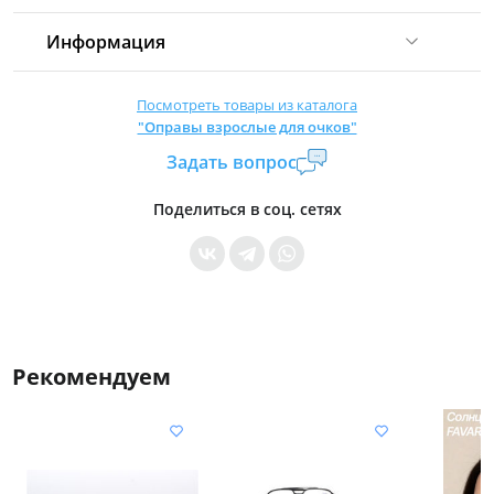
Информация
Комиссия:
21 %
(не менее 16 р.)
Посмотреть товары из каталога
"Оправы взрослые для очков"
Страна производитель:
Китай
Задать вопрос
Уровень доступа:
0
* Общие условия читайте в
правилах сайта
Поделиться в соц. сетях
Рекомендуем