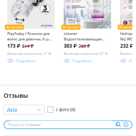
PlayToday / Резинки для
icleaner
Нейтрал
волос для девочки, 6 шт
Водоотталкивающая
№2 WOOD
в комплекте
пропитка Aqua shield 125
173 ₽
303 ₽
232 ₽
514 ₽
788 ₽
мл icleaner
Включая комиссию 21 %
Включая комиссию 21 %
Включая
Подробнее
Подробнее
Под
Отзывы
Дата
с фото (0)