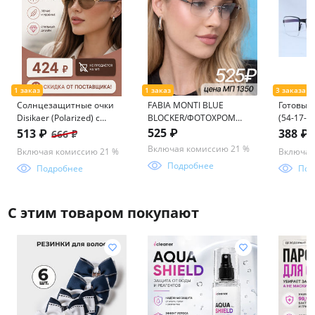
Солнцезащитные очки
FABIA MONTI BLUE
Готовые 
Disikaer (Polarized) с
BLOCKER/ФОТОХРОМ
(54-17-1
мешочком 0816 62-14-
FM0518 C1 56-19-152
(антибли
525 ₽
513 ₽
388 ₽
666 ₽
142 C3
Включая комиссию 21 %
Включая комиссию 21 %
Включая
Подробнее
Подробнее
Под
С этим товаром покупают