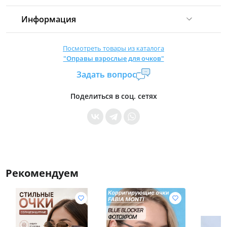
Информация
Комиссия:
21 %
(не менее 16 р.)
Посмотреть товары из каталога
"Оправы взрослые для очков"
Страна производитель:
Китай
Задать вопрос
Уровень доступа:
0
* Общие условия читайте в
правилах сайта
Поделиться в соц. сетях
Рекомендуем