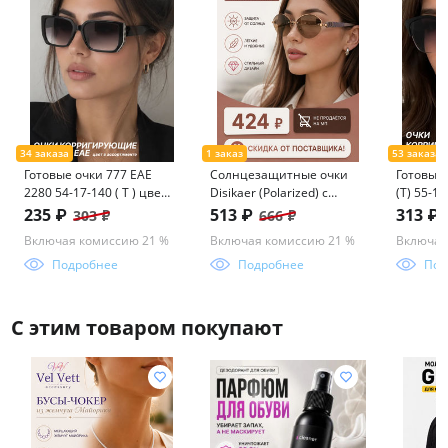
Готовые очки 777 ЕАЕ
Солнцезащитные очки
Готовые 
2280 54-17-140 ( Т ) цвет
Disikaer (Polarized) с
(Т) 55-17
в ассортименте
мешочком 0816 62-14-
235 ₽
513 ₽
313 ₽
303 ₽
666 ₽
142 C3
Включая комиссию 21 %
Включая комиссию 21 %
Включая
Подробнее
Подробнее
Под
С этим товаром покупают