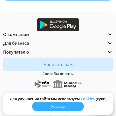
О компании
Для бизнеса
Покупателю
Написать нам
Способы оплаты
Документация
Что такое Cookies?
Для улучшения сайта мы используем
Сookies
(куки)
Хорошо
© ООО "Неософт" - 2026