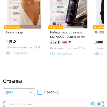
Бусы - чокер
Нейтрализатор запаха
RU-533-3
№2 WOOD 100ml icleaner
115 ₽
232 ₽
3908 
473 ₽
Включая комиссию 21 %
Включая комиссию 21 %
Включая
Подробнее
Подробнее
Под
Отзывы
Дата
с фото (0)