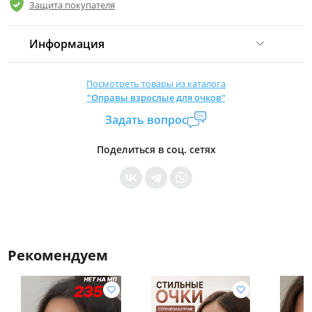
Защита покупателя
Информация
Комиссия:
21 %
(не менее 16 р.)
Посмотреть товары из каталога
"Оправы взрослые для очков"
Страна производитель:
Китай
Задать вопрос
Уровень доступа:
0
* Общие условия читайте в
правилах сайта
Поделиться в соц. сетях
Рекомендуем