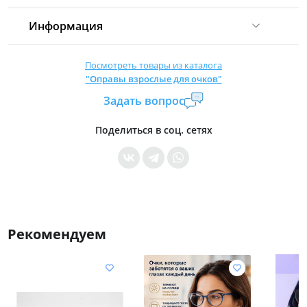
Информация
Комиссия:
21 %
(не менее 16 р.)
Посмотреть товары из каталога
"Оправы взрослые для очков"
Страна производитель:
Китай
Задать вопрос
Уровень доступа:
0
* Общие условия читайте в
правилах сайта
Поделиться в соц. сетях
Рекомендуем