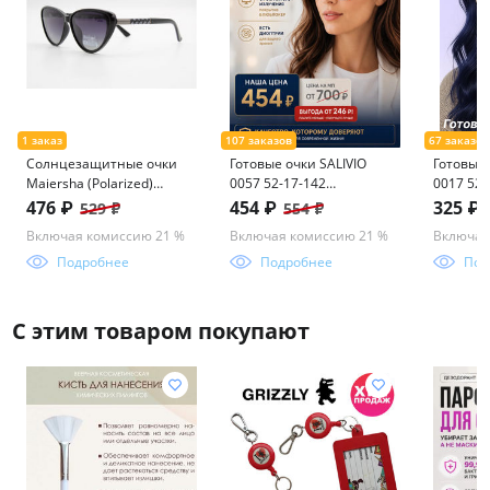
Солнцезащитные очки
Готовые очки SALIVIO
Готовые 
Maiersha (Polarized)
0057 52-17-142
0017 52-
03895 60-15-144 С9-124
(фотохром+блюблокер)
(БЛЮБЛО
476 ₽
454 ₽
325 ₽
529 ₽
554 ₽
пластик
Включая комиссию 21 %
Включая комиссию 21 %
Включая
Подробнее
Подробнее
Под
С этим товаром покупают