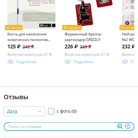
Кисть для нанесения
Фирменный брелок-
Нейтрал
химических пилингов
картхолдер GRIZZLY
№2 WOOD
веерная косметическая
125 ₽
226 ₽
232 ₽
242 ₽
339 ₽
Включая комиссию 21 %
Включая комиссию 21 %
Включая
Подробнее
Подробнее
Под
Отзывы
Дата
с фото (0)