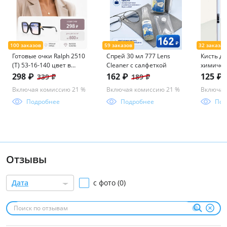
Готовые очки Ralph 2510
Спрей 30 мл 777 Lens
Кисть д
(Т) 53-16-140 цвет в
Cleaner с салфеткой
химичес
ассорименте
веерная
298 ₽
162 ₽
125 ₽
339 ₽
189 ₽
Включая комиссию 21 %
Включая комиссию 21 %
Включая
Подробнее
Подробнее
Под
Отзывы
Дата
с фото (0)