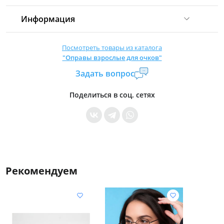
Информация
Комиссия:
21 %
(не менее 16 р.)
Посмотреть товары из каталога
"Оправы взрослые для очков"
Страна производитель:
Китай
Задать вопрос
Уровень доступа:
0
* Общие условия читайте в
правилах сайта
Поделиться в соц. сетях
Рекомендуем