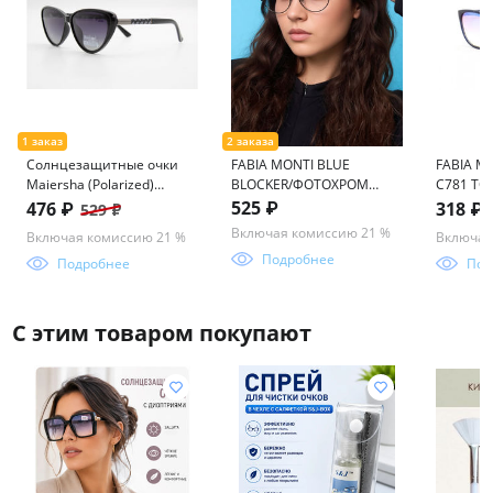
Солнцезащитные очки
FABIA MONTI BLUE
FABIA M
Maiersha (Polarized)
BLOCKER/ФОТОХРОМ
C781 ТО
03895 60-15-144 С9-124
FM517 57-18-145
145
525 ₽
476 ₽
318 ₽
529 ₽
Включая комиссию 21 %
Включая комиссию 21 %
Включая
Подробнее
Подробнее
Под
С этим товаром покупают