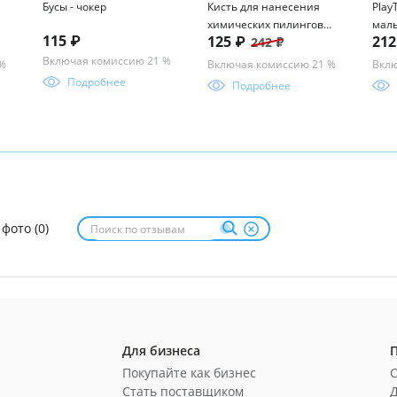
Бусы - чокер
Кисть для нанесения
Play
химических пилингов
мал
115 ₽
125 ₽
21
242 ₽
веерная косметическая
Включая комиссию 21 %
 %
Включая комиссию 21 %
Вклю
Подробнее
Подробнее
 фото (0)
Для бизнеса
Покупайте как бизнес
Стать поставщиком
Д