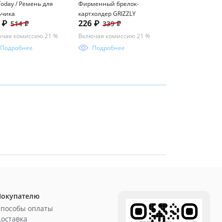
Today / Ремень для
Фирменный брелок-
Набор резинок д
ьчика
картхолдер GRIZZLY
в косметичке
103 ₽
2 ₽
226 ₽
514 ₽
339 ₽
Включая комисси
чая комиссию 21 %
Включая комиссию 21 %
Подробнее
Подробнее
Подробнее
Покупателю
Способы оплаты
оставка