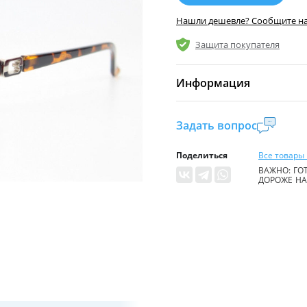
Нашли дешевле? Сообщите н
Защита покупателя
Информация
Комиссия:
21 %
(не ме
Задать вопрос
Страна производител
Поделиться
Все товары 
Уровень доступа:
0
ВАЖНО: ГОТ
ДОРОЖЕ НА 
* Общие условия чита