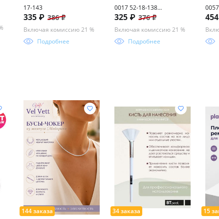
17-143
0017 52-18-138
0057
335 ₽
325 ₽
45
386 ₽
376 ₽
(БЛЮБЛОКЕР)
(фот
плас
 %
Включая комиссию 21 %
Включая комиссию 21 %
Вклю
Подробнее
Подробнее