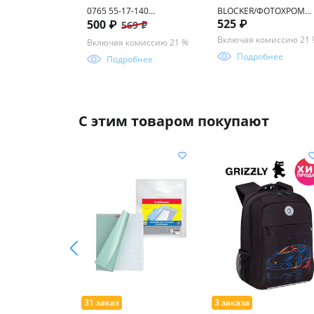
0765 55-17-140
BLOCKER/ФОТОХРОМ
525 ₽
500 ₽
569 ₽
БЛЮБЛОКЕР
FM0518 C1 56-19-152
Включая комиссию 21
Включая комиссию 21 %
Подробнее
Подробнее
С этим товаром покупают