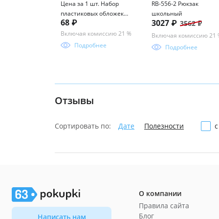
Цена за 1 шт. Набор
RB-556-2 Рюкзак
пластиковых обложек
школьный
68 ₽
3027 ₽
3562 ₽
ErichKrause Fizzy Clear,
для тетрадей и
Включая комиссию 21 %
Включая комиссию 21
дневников, 212х347мм,
Подробнее
Подробнее
50 мкм (пакет 10 шт.)
Отзывы
Сортировать по:
Дате
Полезности
с
О компании
Правила сайта
Блог
Написать нам