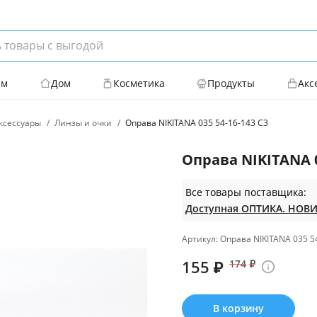
ям
Дом
Косметика
Продукты
Акс
ксессуары
Линзы и очки
Оправа NIKITANA 035 54-16-143 С3
Оправа NIKITANA 0
Все товары поставщика:
Артикул: Оправа NIKITANA 035 5
155
₽
174
₽
В корзину