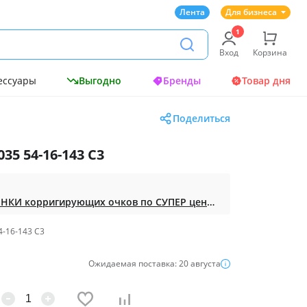
Лента
Для бизнеса
Вход
Корзина
ессуары
Выгодно
Бренды
Товар дня
Поделиться
35 54-16-143 С3
Доступная ОПТИКА. НОВИНКИ корригирующих очков по СУПЕР ценам. Таких нет на МП.
4-16-143 С3
Ожидаемая поставка: 20 августа