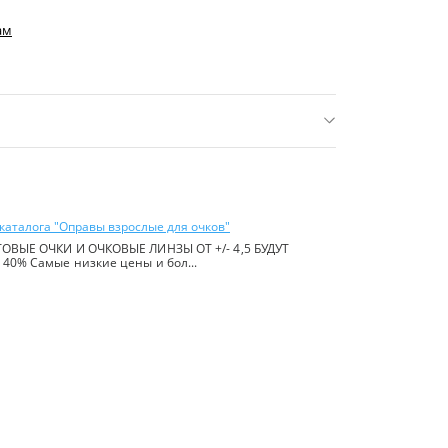
ам
нее 16 р.)
ь:
Китай
каталога "Оправы взрослые для очков"
ОВЫЕ ОЧКИ И ОЧКОВЫЕ ЛИНЗЫ ОТ +/- 4,5 БУДУТ
40% Самые низкие цены и бол...
йте в
правилах сайта