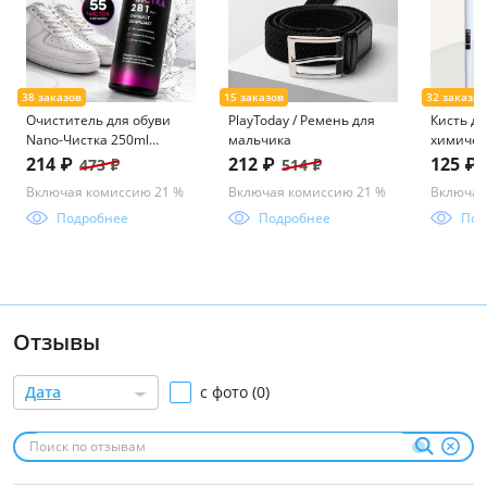
Очиститель для обуви
PlayToday / Ремень для
Кисть д
Nano-Чистка 250ml
мальчика
химичес
icleaner
веерная
214 ₽
212 ₽
125 ₽
473 ₽
514 ₽
Включая комиссию 21 %
Включая комиссию 21 %
Включая
Подробнее
Подробнее
Под
Отзывы
Дата
с фото (0)