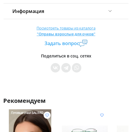
Информация
Комиссия:
21 %
(не менее 16 р.)
Посмотреть товары из каталога
"Оправы взрослые для очков"
Страна производитель:
Китай
Задать вопрос
Уровень доступа:
0
* Общие условия читайте в
правилах сайта
Поделиться в соц. сетях
Рекомендуем