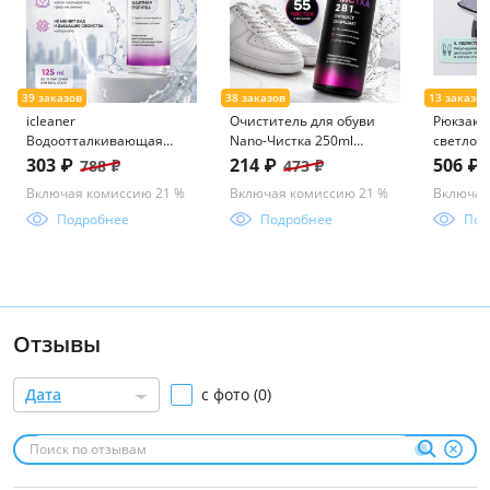
icleaner
Очиститель для обуви
Рюкзак 
Водоотталкивающая
Nano-Чистка 250ml
светло-
пропитка Aqua shield 125
icleaner
303 ₽
214 ₽
506 ₽
788 ₽
473 ₽
мл icleaner
Включая комиссию 21 %
Включая комиссию 21 %
Включая
Подробнее
Подробнее
Под
Отзывы
Дата
с фото (0)