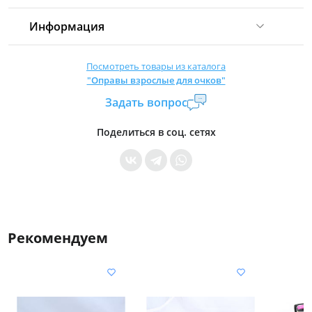
Информация
Комиссия:
21 %
(не менее 16 р.)
Посмотреть товары из каталога
"Оправы взрослые для очков"
Страна производитель:
Китай
Задать вопрос
Уровень доступа:
0
* Общие условия читайте в
правилах сайта
Поделиться в соц. сетях
Рекомендуем