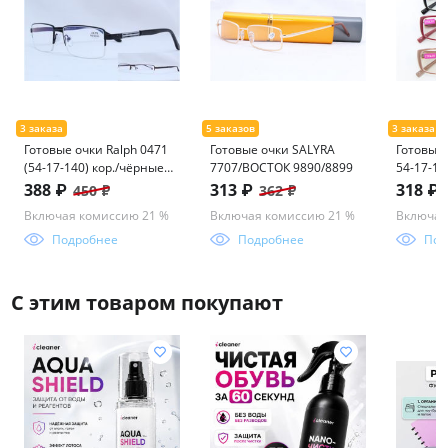
Готовые очки Ralph 0471
Готовые очки SALYRA
Готовые 
(54-17-140) кор./чёрные
7707/ВОСТОК 9890/8899
54-17-1
(антиблик)
стекло
388 ₽
313 ₽
318 ₽
450 ₽
362 ₽
Включая комиссию 21 %
Включая комиссию 21 %
Включая
Подробнее
Подробнее
Под
С этим товаром покупают