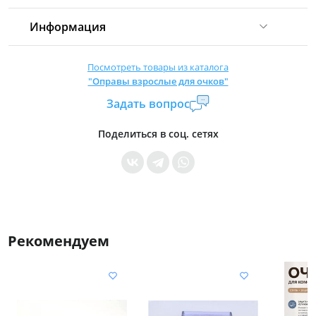
Информация
Комиссия:
21 %
(не менее 16 р.)
Посмотреть товары из каталога
"Оправы взрослые для очков"
Страна производитель:
Китай
Задать вопрос
Уровень доступа:
0
* Общие условия читайте в
правилах сайта
Поделиться в соц. сетях
Рекомендуем