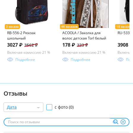
RB-556-2 Рюкзак
ACOOLA / Заколка для
RU-533-3
школьный
волос детская Torl белый
3027 ₽
178 ₽
3908 
3562 ₽
223 ₽
Включая комиссию 21 %
Включая комиссию 21 %
Включая
Подробнее
Подробнее
Под
Отзывы
Дата
с фото (0)