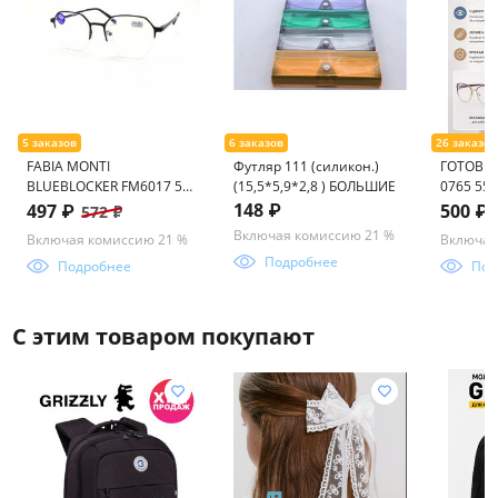
FABIA MONTI
Футляр 111 (силикон.)
ГОТОВЫЕ
BLUEBLOCKER FM6017 52-
(15,5*5,9*2,8 ) БОЛЬШИЕ
0765 55-
19-140
БЛЮБЛО
148 ₽
497 ₽
500 ₽
572 ₽
Включая комиссию 21 %
Включая комиссию 21 %
Включая
Подробнее
Подробнее
Под
С этим товаром покупают