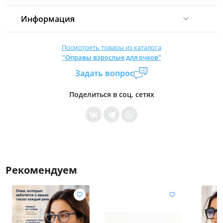
Информация
Комиссия:
21 %
(не менее 16 р.)
Посмотреть товары из каталога
"Оправы взрослые для очков"
Страна производитель:
Китай
Задать вопрос
Уровень доступа:
0
* Общие условия читайте в
правилах сайта
Поделиться в соц. сетях
Рекомендуем