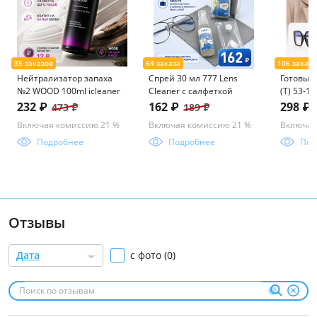
Нейтрализатор запаха
Спрей 30 мл 777 Lens
Готовые 
№2 WOOD 100ml icleaner
Cleaner с салфеткой
(Т) 53-1
ассорим
232 ₽
162 ₽
298 ₽
473 ₽
189 ₽
Включая комиссию 21 %
Включая комиссию 21 %
Включая
Подробнее
Подробнее
Под
Отзывы
Дата
с фото (0)