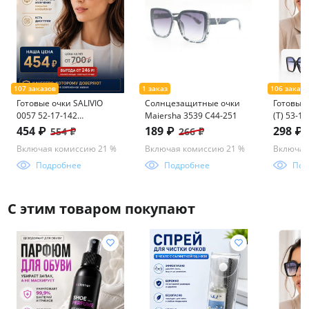
Готовые очки SALIVIO
Солнцезащитные очки
Готовые 
0057 52-17-142
Maiersha 3539 С44-251
(Т) 53-1
(фотохром+блюблокер)
ассорим
454 ₽
189 ₽
298 ₽
554 ₽
266 ₽
пластик
Включая комиссию 21 %
Включая комиссию 21 %
Включая
Подробнее
Подробнее
Под
С этим товаром покупают