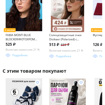
FABIA MONTI BLUE
Солнцезащитные очки
Футляр 
BLOCKER/ФОТОХРОМ
Disikaer (Polarized) с
FM517 57-18-145
мешочком 0816 62-14-
525 ₽
513 ₽
126 ₽
666 ₽
142 C3
Включая комиссию 21 %
Включая комиссию 21 %
Включая
Подробнее
Подробнее
Под
С этим товаром покупают