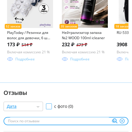
PlayToday / Резинки для
Нейтрализатор запаха
RU-533-3
волос для девочки, 6 шт
№2 WOOD 100ml icleaner
в комплекте
173 ₽
232 ₽
3908 
514 ₽
473 ₽
Включая комиссию 21 %
Включая комиссию 21 %
Включая
Подробнее
Подробнее
Под
Отзывы
Дата
с фото (0)