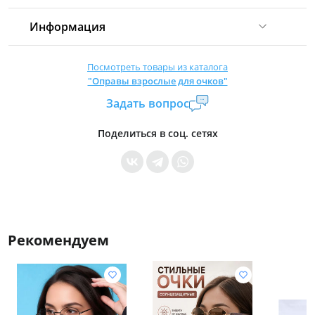
Информация
Комиссия:
21 %
(не менее 16 р.)
Посмотреть товары из каталога
"Оправы взрослые для очков"
Страна производитель:
Китай
Задать вопрос
Уровень доступа:
0
* Общие условия читайте в
правилах сайта
Поделиться в соц. сетях
Рекомендуем