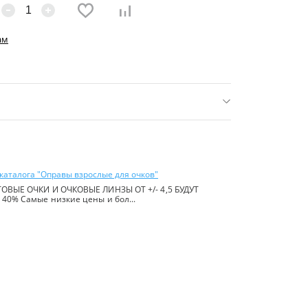
ам
нее 16 р.)
ь:
Китай
каталога "Оправы взрослые для очков"
ОВЫЕ ОЧКИ И ОЧКОВЫЕ ЛИНЗЫ ОТ +/- 4,5 БУДУТ
40% Самые низкие цены и бол...
йте в
правилах сайта