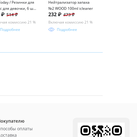
Today / Резинки для
Нейтрализатор запаха
Цена за 1 шт. На
с для девочки, 6 шт
№2 WOOD 100ml icleaner
пластиковых обл
68 ₽
3 ₽
232 ₽
514 ₽
473 ₽
мплекте
ErichKrause Fizzy 
для тетрадей и
Включая комисси
чая комиссию 21 %
Включая комиссию 21 %
дневников, 212х
Подробнее
Подробнее
Подробнее
50 мкм (пакет 10 
Покупателю
Способы оплаты
оставка