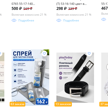
0765 55-17-140
(Т) 53-16-140 цвет в
55-1
467
500 ₽
298 ₽
569 ₽
339 ₽
БЛЮБЛОКЕР
ассорименте
(фот
Вклю
 %
Включая комиссию 21 %
Включая комиссию 21 %
Подробнее
Подробнее