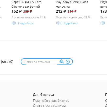
Спрей 30 мл 777 Lens
PlayToday / Ремень для
Play
Cleaner с салфеткой
мальчика
воло
162 ₽
212 ₽
17
189 ₽
514 ₽
я
в ко
 %
Включая комиссию 21 %
Включая комиссию 21 %
Вклю
Подробнее
Подробнее
 фото (0)
Для бизнеса
Покупайте как бизнес
Стать поставщиком
Д