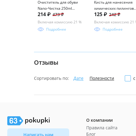
Очиститель для обуви
Кисть для нанесения
Nano-Чистка 250ml
химических пилингов
214 ₽
125 ₽
473 ₽
242 ₽
icleaner
веерная косметическа
Включая комиссию 21 %
Включая комиссию 21
Подробнее
Подробнее
Отзывы
Сортировать по:
Дате
Полезности
с
О компании
Правила сайта
Блог
Написать нам