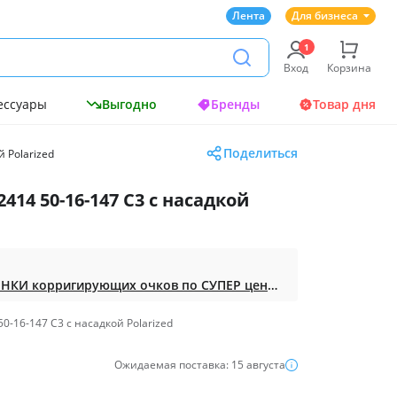
Лента
Для бизнеса
Вход
Корзина
ессуары
Выгодно
Бренды
Товар дня
Поделиться
 Polarized
414 50-16-147 С3 с насадкой
Доступная ОПТИКА. НОВИНКИ корригирующих очков по СУПЕР ценам. Таких нет на МП.
0-16-147 С3 с насадкой Polarized
Ожидаемая поставка: 15 августа