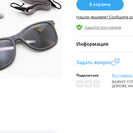
В корзину
Нашли дешевле? Сообщите н
Защита покупателя
Информация
Комиссия:
21 %
(не ме
Задать вопрос
Страна производител
Поделиться
Все товары 
Уровень доступа:
0
ВАЖНО: ГОТ
ДОРОЖЕ НА 
* Общие условия чита