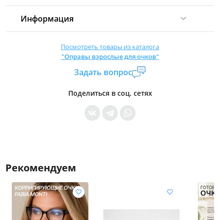
Информация
Комиссия:
21 %
(не менее 16 р.)
Посмотреть товары из каталога
"Оправы взрослые для очков"
Страна производитель:
Китай
Задать вопрос
Уровень доступа:
0
* Общие условия читайте в
правилах сайта
Поделиться в соц. сетях
Рекомендуем