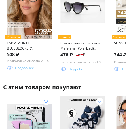
FABIA MONTI
Солнцезащитные очки
SUNSHIN
BLUEBLOCKER/
Maiersha (Polarized)
ФОТОХРОМ FM457 55-17-
03895 60-15-144 С9-124
508 ₽
476 ₽
244 ₽
529 ₽
136
Включая комиссию 21 %
Включая комиссию 21 %
Включая
Подробнее
Подробнее
Под
С этим товаром покупают