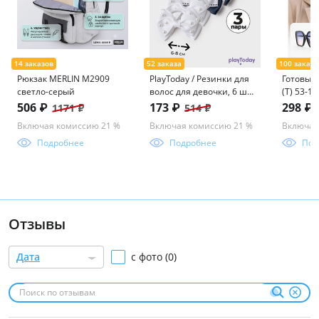
Рюкзак MERLIN M2909
PlayToday / Резинки для
Готовые 
светло-серый
волос для девочки, 6 шт
(Т) 53-1
в комплекте
ассорим
506 ₽
173 ₽
298 ₽
1171 ₽
514 ₽
Включая комиссию 21 %
Включая комиссию 21 %
Включая
Подробнее
Подробнее
Под
Отзывы
Дата
с фото (0)