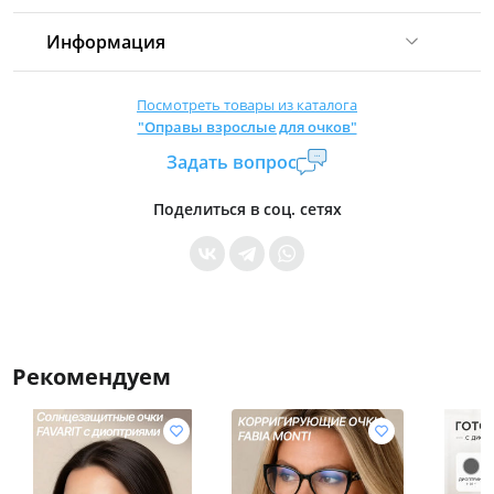
Информация
Комиссия:
21 %
(не менее 16 р.)
Посмотреть товары из каталога
"Оправы взрослые для очков"
Страна производитель:
Китай
Задать вопрос
Уровень доступа:
0
* Общие условия читайте в
правилах сайта
Поделиться в соц. сетях
Рекомендуем