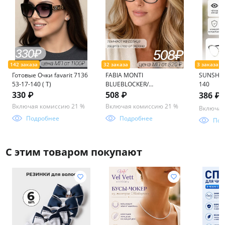
Готовые Очки favarit 7136
FABIA MONTI
SUNSHINE
53-17-140 ( Т)
BLUEBLOCKER/
140
ФОТОХРОМ FM457 55-17-
330 ₽
508 ₽
386 ₽
136
Включая комиссию 21 %
Включая комиссию 21 %
Включая
Подробнее
Подробнее
Под
С этим товаром покупают