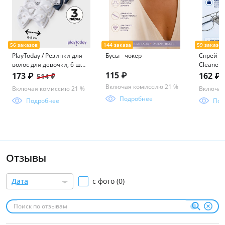
PlayToday / Резинки для
Бусы - чокер
Спрей 30
волос для девочки, 6 шт
Cleaner 
в комплекте
115 ₽
173 ₽
162 ₽
514 ₽
Включая комиссию 21 %
Включая комиссию 21 %
Включая
Подробнее
Подробнее
Под
Отзывы
Дата
с фото (0)