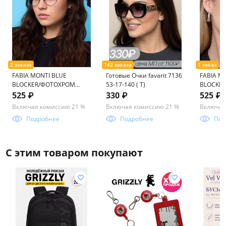
FABIA MONTI BLUE
Готовые Очки favarit 7136
FABIA M
BLOCKER/ФОТОХРОМ
53-17-140 ( Т)
BLOCKE
FM517 57-18-145
FM0518 C
525 ₽
330 ₽
525 ₽
Включая комиссию 21 %
Включая комиссию 21 %
Включая
Подробнее
Подробнее
Под
С этим товаром покупают