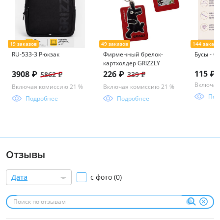
RU-533-3 Рюкзак
Фирменный брелок-
Бусы - ч
картхолдер GRIZZLY
115 ₽
3908 ₽
226 ₽
5862 ₽
339 ₽
Включая
Включая комиссию 21 %
Включая комиссию 21 %
Под
Подробнее
Подробнее
Отзывы
Дата
с фото (0)