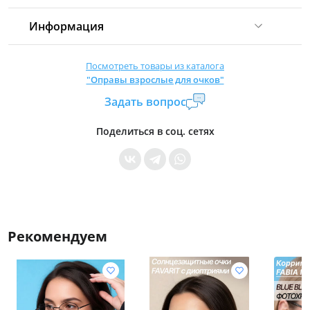
Информация
Комиссия:
21 %
(не менее 16 р.)
Посмотреть товары из каталога
"Оправы взрослые для очков"
Страна производитель:
Китай
Задать вопрос
Уровень доступа:
0
* Общие условия читайте в
правилах сайта
Поделиться в соц. сетях
Рекомендуем