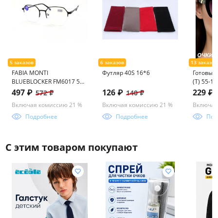
FABIA MONTI
Футляр 40S 16*6
Готовые 
BLUEBLOCKER FM6017 52-
(Т) 55-16
19-140
497 ₽
126 ₽
229 ₽
572 ₽
140 ₽
Включая комиссию 21 %
Включая комиссию 21 %
Включая
Подробнее
Подробнее
Под
С этим товаром покупают