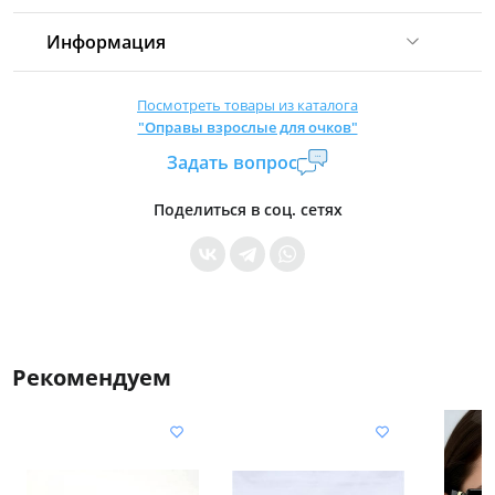
Информация
Комиссия:
21 %
(не менее 16 р.)
Посмотреть товары из каталога
"Оправы взрослые для очков"
Страна производитель:
Китай
Задать вопрос
Уровень доступа:
0
* Общие условия читайте в
правилах сайта
Поделиться в соц. сетях
Рекомендуем