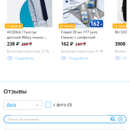
ACOOLA / Галстук
Спрей 30 мл 777 Lens
RU-533-3
детский Wibzy темно-
Cleaner с салфеткой
синий
238 ₽
162 ₽
3908 
298 ₽
189 ₽
Включая комиссию 21 %
Включая комиссию 21 %
Включая
Подробнее
Подробнее
Под
Отзывы
Дата
с фото (0)