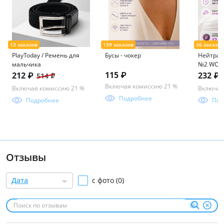
PlayToday / Ремень для
Бусы - чокер
Нейтрал
мальчика
№2 WOOD
115 ₽
212 ₽
232 ₽
514 ₽
Включая комиссию 21 %
Включая комиссию 21 %
Включая
Подробнее
Подробнее
Под
Отзывы
Дата
с фото (0)