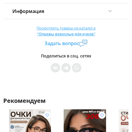
Информация
Комиссия:
21 %
(не менее 16 р.)
Посмотреть товары из каталога
"Оправы взрослые для очков"
Страна производитель:
Китай
Задать вопрос
Уровень доступа:
0
* Общие условия читайте в
правилах сайта
Поделиться в соц. сетях
Рекомендуем