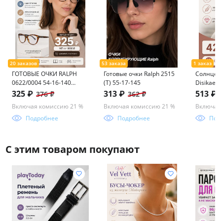
ГОТОВЫЕ ОЧКИ RALPH
Готовые очки Ralph 2515
Солнцез
0622/0004 54-16-140
(Т) 55-17-145
Disikaer 
БЛЮБЛОКЕР
мешочко
325 ₽
313 ₽
513 ₽
376 ₽
362 ₽
142 C3
Включая комиссию 21 %
Включая комиссию 21 %
Включая
Подробнее
Подробнее
Под
С этим товаром покупают