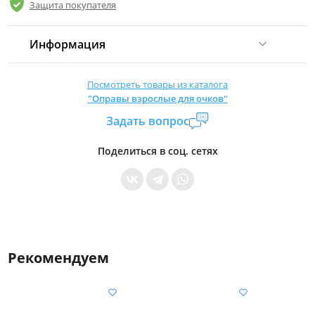
Защита покупателя
Информация
Комиссия:
21 %
(не менее 16 р.)
Посмотреть товары из каталога
"Оправы взрослые для очков"
Страна производитель:
Китай
Задать вопрос
Уровень доступа:
0
* Общие условия читайте в
правилах сайта
Поделиться в соц. сетях
Рекомендуем