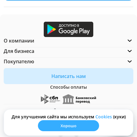
О компании
Для бизнеса
Покупателю
Написать нам
Способы оплаты
Документация
Что такое Cookies?
Для улучшения сайта мы используем
Сookies
(куки)
Хорошо
© ООО "Неософт" - 2026