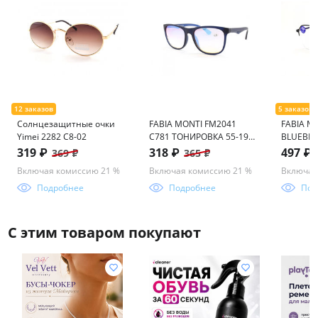
Солнцезащитные очки
FABIA MONTI FM2041
FABIA M
Yimei 2282 С8-02
C781 ТОНИРОВКА 55-19-
BLUEBLO
145
19-140
319 ₽
318 ₽
497 ₽
369 ₽
365 ₽
Включая комиссию 21 %
Включая комиссию 21 %
Включая
Подробнее
Подробнее
Под
С этим товаром покупают