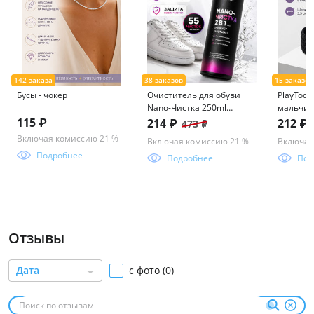
Бусы - чокер
Очиститель для обуви
PlayToda
Nano-Чистка 250ml
мальчик
icleaner
115 ₽
214 ₽
212 ₽
473 ₽
Включая комиссию 21 %
Включая комиссию 21 %
Включая
Подробнее
Подробнее
Под
Отзывы
Дата
с фото (0)