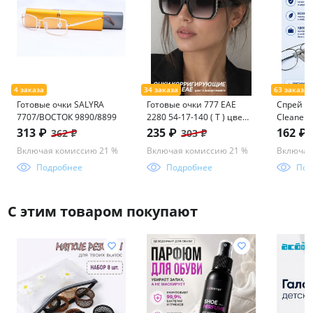
Готовые очки SALYRA
Готовые очки 777 ЕАЕ
Спрей 30
7707/ВОСТОК 9890/8899
2280 54-17-140 ( Т ) цвет
Cleaner 
в ассортименте
313 ₽
235 ₽
162 ₽
362 ₽
303 ₽
Включая комиссию 21 %
Включая комиссию 21 %
Включая
Подробнее
Подробнее
Под
С этим товаром покупают