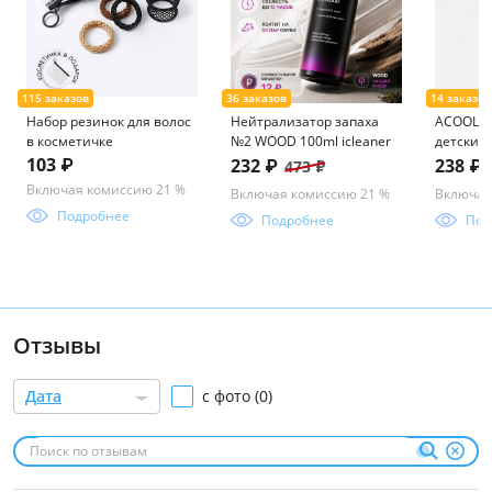
Набор резинок для волос
Нейтрализатор запаха
ACOOLA /
в косметичке
№2 WOOD 100ml icleaner
детский 
синий
103 ₽
232 ₽
238 ₽
473 ₽
Включая комиссию 21 %
Включая комиссию 21 %
Включая
Подробнее
Подробнее
Под
Отзывы
Дата
с фото (0)