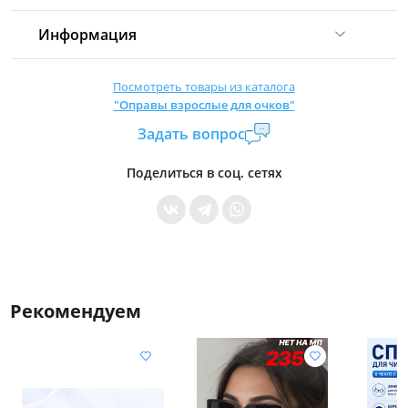
Информация
Комиссия:
21 %
(не менее 16 р.)
Посмотреть товары из каталога
"Оправы взрослые для очков"
Страна производитель:
Китай
Задать вопрос
Уровень доступа:
0
* Общие условия читайте в
правилах сайта
Поделиться в соц. сетях
Рекомендуем