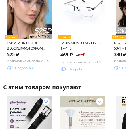
FABIA MONTI BLUE
FABIA MONTI FM6036 55-
Готовые 
BLOCKER/ФОТОХРОМ
17-145
53-17-140
FM0518 C1 56-19-152
525 ₽
330 ₽
465 ₽
535 ₽
Включая комиссию 21 %
Включая
Включая комиссию 21 %
Подробнее
Под
Подробнее
С этим товаром покупают