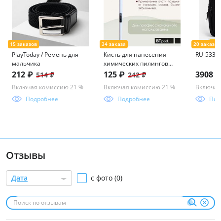
PlayToday / Ремень для
Кисть для нанесения
RU-533-3
мальчика
химических пилингов
веерная косметическая
212 ₽
125 ₽
3908 
514 ₽
242 ₽
Включая комиссию 21 %
Включая комиссию 21 %
Включая
Подробнее
Подробнее
Под
Отзывы
Дата
с фото (0)