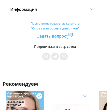
Информация
Комиссия:
21 %
(не менее 16 р.)
Посмотреть товары из каталога
"Оправы взрослые для очков"
Страна производитель:
Китай
Задать вопрос
Уровень доступа:
0
* Общие условия читайте в
правилах сайта
Поделиться в соц. сетях
Рекомендуем