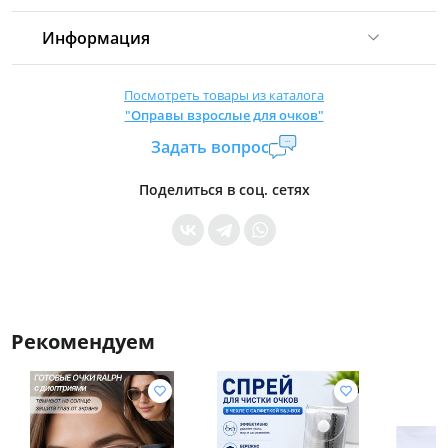
Информация
Комиссия:
21 %
(не менее 16 р.)
Посмотреть товары из каталога
"Оправы взрослые для очков"
Страна производитель:
Китай
Задать вопрос
Уровень доступа:
0
* Общие условия читайте в
правилах сайта
Поделиться в соц. сетях
Рекомендуем