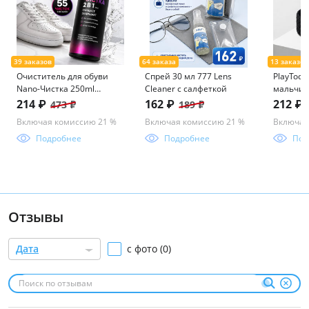
Очиститель для обуви
Спрей 30 мл 777 Lens
PlayToda
Nano-Чистка 250ml
Cleaner с салфеткой
мальчик
icleaner
214 ₽
162 ₽
212 ₽
473 ₽
189 ₽
Включая комиссию 21 %
Включая комиссию 21 %
Включая
Подробнее
Подробнее
Под
Отзывы
Дата
с фото (0)