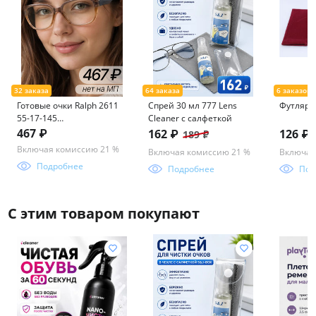
Готовые очки Ralph 2611
Спрей 30 мл 777 Lens
Футляр 
55-17-145
Cleaner с салфеткой
(фотохром+блюблокер)
467 ₽
162 ₽
126 ₽
189 ₽
Включая комиссию 21 %
Включая комиссию 21 %
Включая
Подробнее
Подробнее
Под
С этим товаром покупают