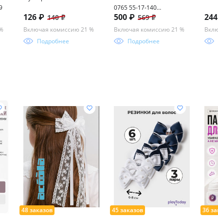
9
0765 55-17-140
126 ₽
500 ₽
24
140 ₽
569 ₽
БЛЮБЛОКЕР
 %
Включая комиссию 21 %
Включая комиссию 21 %
Вклю
Подробнее
Подробнее