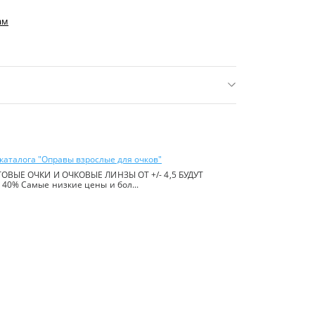
ам
нее 16 р.)
ь:
Китай
каталога "Оправы взрослые для очков"
ОВЫЕ ОЧКИ И ОЧКОВЫЕ ЛИНЗЫ ОТ +/- 4,5 БУДУТ
40% Самые низкие цены и бол...
йте в
правилах сайта