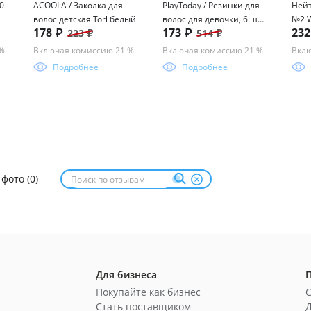
0
ACOOLA / Заколка для
PlayToday / Резинки для
Нейт
волос детская Torl белый
волос для девочки, 6 шт
№2 W
178 ₽
173 ₽
23
223 ₽
514 ₽
в комплекте
 %
Включая комиссию 21 %
Включая комиссию 21 %
Вклю
Подробнее
Подробнее
 фото (0)
Для бизнеса
Покупайте как бизнес
Стать поставщиком
Д