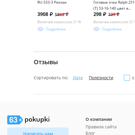
RU-533-3 Рюкзак
Готовые очки Ralph 251
(Т) 53-16-140 цвет в
3908 ₽
298 ₽
5862 ₽
339 ₽
ассорименте
Включая комиссию 21 %
Включая комиссию 21
Подробнее
Подробнее
Отзывы
Сортировать по:
Дате
Полезности
с
О компании
Правила сайта
Блог
Написать нам