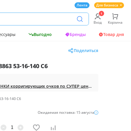
Лента
Для бизнеса
Вход
Корзина
ессуары
Выгодно
Бренды
Товар дня
Поделиться
863 53-16-140 C6
Доступная ОПТИКА. НОВИНКИ корригирующих очков по СУПЕР ценам. Таких нет на МП.
53-16-140 C6
Ожидаемая поставка: 15 августа