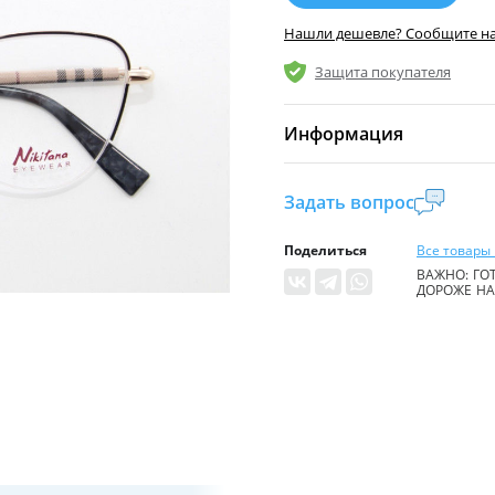
Нашли дешевле? Сообщите н
Защита покупателя
Информация
Комиссия:
21 %
(не ме
Задать вопрос
Страна производител
Поделиться
Все товары 
Уровень доступа:
0
ВАЖНО: ГОТ
ДОРОЖЕ НА 
* Общие условия чита