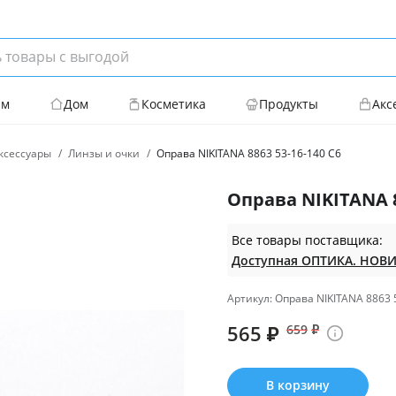
ям
Дом
Косметика
Продукты
Акс
ксессуары
Линзы и очки
Оправа NIKITANA 8863 53-16-140 C6
Оправа NIKITANA 8
Все товары поставщика:
Артикул: Оправа NIKITANA 8863 
565
₽
659
₽
В корзину