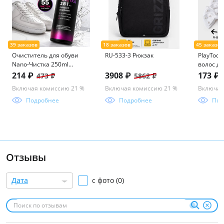
Очиститель для обуви
RU-533-3 Рюкзак
PlayToda
Nano-Чистка 250ml
волос дл
icleaner
в компл
214 ₽
3908 ₽
173 ₽
473 ₽
5862 ₽
Включая комиссию 21 %
Включая комиссию 21 %
Включая
Подробнее
Подробнее
Под
Отзывы
Дата
с фото (0)