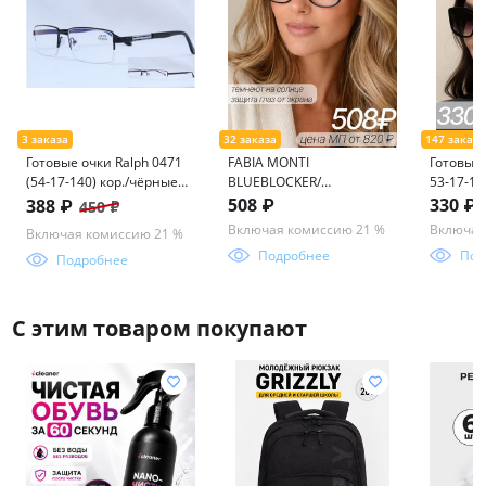
Готовые очки Ralph 0471
FABIA MONTI
Готовые 
(54-17-140) кор./чёрные
BLUEBLOCKER/
53-17-140
(антиблик)
ФОТОХРОМ FM457 55-17-
508 ₽
330 ₽
388 ₽
450 ₽
136
Включая комиссию 21 %
Включая
Включая комиссию 21 %
Подробнее
Под
Подробнее
С этим товаром покупают