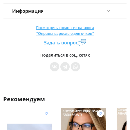
Информация
Комиссия:
21 %
(не менее 16 р.)
Посмотреть товары из каталога
"Оправы взрослые для очков"
Страна производитель:
Китай
Задать вопрос
Уровень доступа:
0
* Общие условия читайте в
правилах сайта
Поделиться в соц. сетях
Рекомендуем