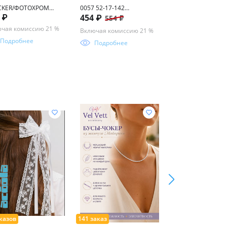
CKER/ФОТОХРОМ
0057 52-17-142
(Т) 55-17-145
 ₽
454 ₽
313 ₽
554 ₽
362 ₽
7 57-18-145
(фотохром+блюблокер)
пластик
чая комиссию 21 %
Включая комиссию 21 %
Включая комисси
Подробнее
Подробнее
Подробнее