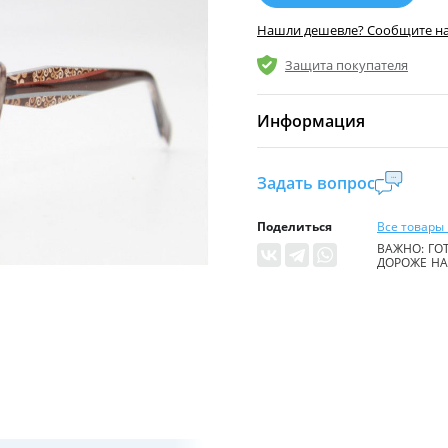
Нашли дешевле? Сообщите н
Защита покупателя
Информация
Комиссия:
21 %
(не ме
Задать вопрос
Страна производител
Поделиться
Все товары 
Уровень доступа:
0
ВАЖНО: ГОТ
ДОРОЖЕ НА 
* Общие условия чита