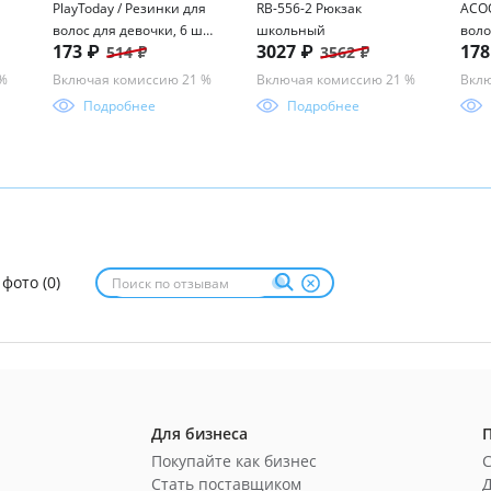
PlayToday / Резинки для
RB-556-2 Рюкзак
ACOO
волос для девочки, 6 шт
школьный
воло
173 ₽
3027 ₽
17
514 ₽
3562 ₽
в комплекте
 %
Включая комиссию 21 %
Включая комиссию 21 %
Вклю
Подробнее
Подробнее
 фото (0)
Для бизнеса
Покупайте как бизнес
Стать поставщиком
Д