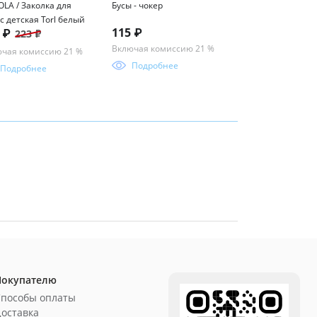
LA / Заколка для
Бусы - чокер
icleaner
с детская Torl белый
Водоотталкиваю
115 ₽
8 ₽
303 ₽
223 ₽
788 ₽
пропитка Aqua sh
мл icleaner
Включая комиссию 21 %
чая комиссию 21 %
Включая комисси
Подробнее
Подробнее
Подробнее
Покупателю
Способы оплаты
оставка