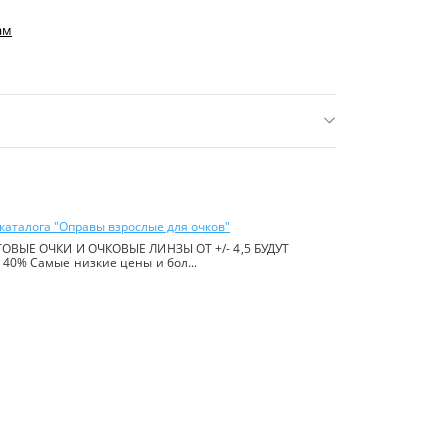
ам
нее 16 р.)
ь:
Китай
каталога "Оправы взрослые для очков"
ОВЫЕ ОЧКИ И ОЧКОВЫЕ ЛИНЗЫ ОТ +/- 4,5 БУДУТ
40% Самые низкие цены и бол...
йте в
правилах сайта