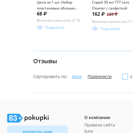
Цена за 1 шт. Набор
Спрей 30 мл 777 Lens
пластиковых обложек
Cleaner с салфеткой
68 ₽
162 ₽
189 ₽
ErichKrause Fizzy Clear,
для тетрадей и
Включая комиссию 21 %
Включая комиссию 21
дневников, 212х347мм,
Подробнее
Подробнее
50 мкм (пакет 10 шт.)
Отзывы
Сортировать по:
Дате
Полезности
с
О компании
Правила сайта
Блог
Написать нам