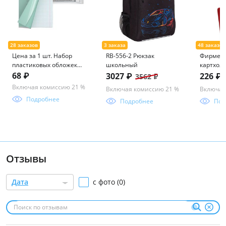
Цена за 1 шт. Набор
RB-556-2 Рюкзак
Фирменн
пластиковых обложек
школьный
картхолд
ErichKrause Fizzy Clear,
68 ₽
3027 ₽
226 ₽
3562 ₽
для тетрадей и
Включая комиссию 21 %
Включая комиссию 21 %
Включая
дневников, 212х347мм,
Подробнее
50 мкм (пакет 10 шт.)
Подробнее
Под
Отзывы
Дата
с фото (0)