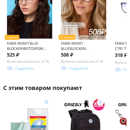
FABIA MONTI BLUE
FABIA MONTI
FABIA M
BLOCKER/ФОТОХРОМ
BLUEBLOCKER/
C781 ТО
FM517 57-18-145
ФОТОХРОМ FM457 55-17-
145
525 ₽
508 ₽
318 ₽
136
Включая комиссию 21 %
Включая комиссию 21 %
Включая
Подробнее
Подробнее
Под
С этим товаром покупают