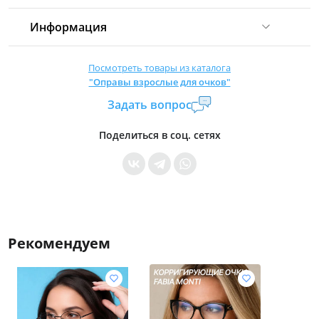
Информация
Комиссия:
21 %
(не менее 16 р.)
Посмотреть товары из каталога
"Оправы взрослые для очков"
Страна производитель:
Китай
Задать вопрос
Уровень доступа:
0
* Общие условия читайте в
правилах сайта
Поделиться в соц. сетях
Рекомендуем