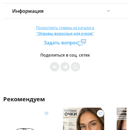
Информация
Комиссия:
21 %
(не менее 16 р.)
Посмотреть товары из каталога
"Оправы взрослые для очков"
Страна производитель:
Китай
Задать вопрос
Уровень доступа:
0
* Общие условия читайте в
правилах сайта
Поделиться в соц. сетях
Рекомендуем