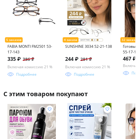
FABIA MONTI FM2501 53-
SUNSHINE 3034 52-21-138
Готовые 
17-143
55-17-14
(фотохр
467 ₽
335 ₽
244 ₽
386 ₽
281 ₽
Включая
Включая комиссию 21 %
Включая комиссию 21 %
Под
Подробнее
Подробнее
С этим товаром покупают