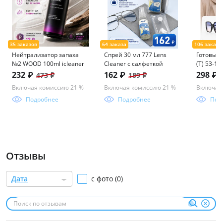
Нейтрализатор запаха
Спрей 30 мл 777 Lens
Готовые 
№2 WOOD 100ml icleaner
Cleaner с салфеткой
(Т) 53-1
ассорим
232 ₽
162 ₽
298 ₽
473 ₽
189 ₽
Включая комиссию 21 %
Включая комиссию 21 %
Включая
Подробнее
Подробнее
Под
Отзывы
Дата
с фото (0)