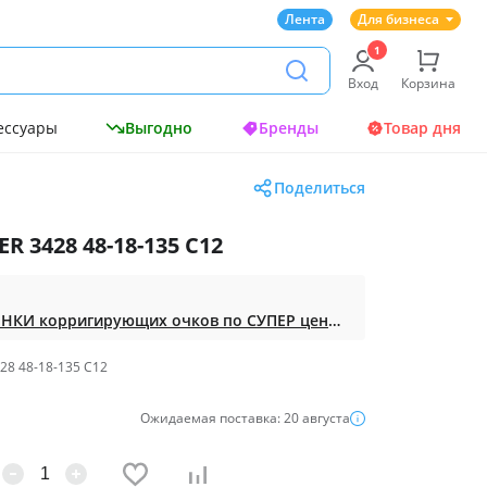
Лента
Для бизнеса
Вход
Корзина
ессуары
Выгодно
Бренды
Товар дня
Поделиться
R 3428 48-18-135 С12
Доступная ОПТИКА. НОВИНКИ корригирующих очков по СУПЕР ценам. Таких нет на МП.
28 48-18-135 С12
Ожидаемая поставка: 20 августа