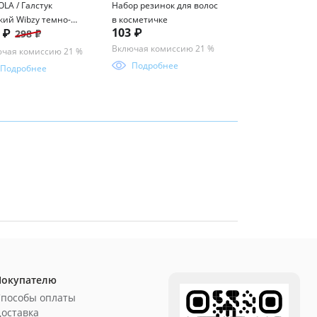
LA / Галстук
Набор резинок для волос
Очиститель для 
кий Wibzy темно-
в косметичке
Nano-Чистка 250
103 ₽
8 ₽
214 ₽
298 ₽
473 ₽
ий
icleaner
Включая комиссию 21 %
чая комиссию 21 %
Включая комисси
Подробнее
Подробнее
Подробнее
Покупателю
Способы оплаты
оставка