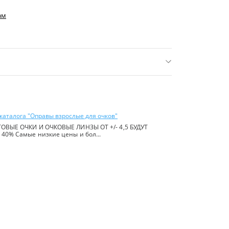
ам
нее 16 р.)
ь:
Китай
каталога "Оправы взрослые для очков"
ОВЫЕ ОЧКИ И ОЧКОВЫЕ ЛИНЗЫ ОТ +/- 4,5 БУДУТ
40% Самые низкие цены и бол...
йте в
правилах сайта