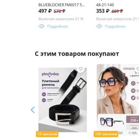
BLUEBLOCKER FM6017 52-
48-21-140
497 ₽
353 ₽
572 ₽
409 ₽
19-140
Включая комиссию 21 %
Включая комиссию 21
Подробнее
Подробнее
С этим товаром покупают