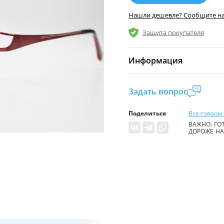
Нашли дешевле? Сообщите н
Защита покупателя
Информация
Комиссия:
21 %
(не ме
Задать вопрос
Страна производител
Поделиться
Все товары 
Уровень доступа:
0
ВАЖНО: ГОТ
ДОРОЖЕ НА 
* Общие условия чита