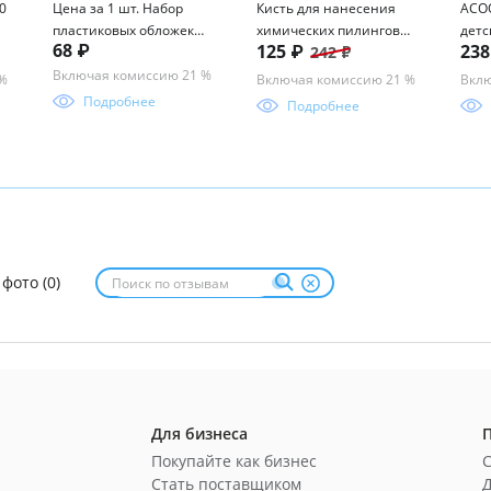
0
Цена за 1 шт. Набор
Кисть для нанесения
ACOO
пластиковых обложек
химических пилингов
детс
68 ₽
125 ₽
23
242 ₽
ErichKrause Fizzy Clear,
веерная косметическая
син
для тетрадей и
Включая комиссию 21 %
 %
Включая комиссию 21 %
Вклю
дневников, 212х347мм,
Подробнее
Подробнее
50 мкм (пакет 10 шт.)
 фото (0)
Для бизнеса
Покупайте как бизнес
Стать поставщиком
Д