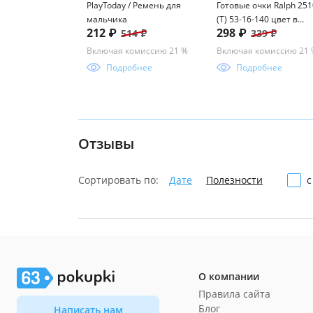
PlayToday / Ремень для
Готовые очки Ralph 251
мальчика
(Т) 53-16-140 цвет в
212 ₽
298 ₽
514 ₽
339 ₽
ассорименте
Включая комиссию 21 %
Включая комиссию 21
Подробнее
Подробнее
Отзывы
Сортировать по:
Дате
Полезности
с
О компании
Правила сайта
Блог
Написать нам