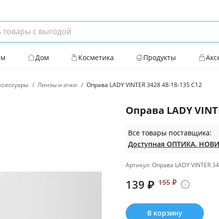
ям
Дом
Косметика
Продукты
Акс
ксессуары
Линзы и очки
Оправа LADY VINTER 3428 48-18-135 С12
Оправа LADY VINTE
Все товары поставщика:
Артикул: Оправа LADY VINTER 34
139
₽
155
₽
В корзину