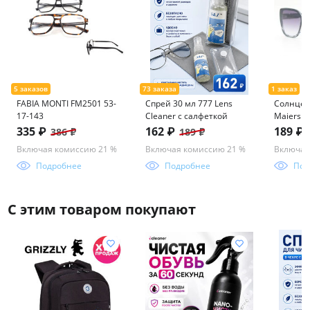
FABIA MONTI FM2501 53-
Спрей 30 мл 777 Lens
Солнцез
17-143
Cleaner с салфеткой
Maiersha
335 ₽
162 ₽
189 ₽
386 ₽
189 ₽
Включая комиссию 21 %
Включая комиссию 21 %
Включая
Подробнее
Подробнее
Под
С этим товаром покупают