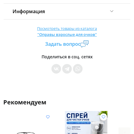
Информация
Комиссия:
21 %
(не менее 16 р.)
Посмотреть товары из каталога
"Оправы взрослые для очков"
Страна производитель:
Китай
Задать вопрос
Уровень доступа:
0
* Общие условия читайте в
правилах сайта
Поделиться в соц. сетях
Рекомендуем