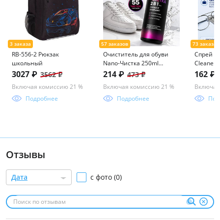
RB-556-2 Рюкзак
Очиститель для обуви
Спрей 30
школьный
Nano-Чистка 250ml
Cleaner 
icleaner
3027 ₽
214 ₽
162 ₽
3562 ₽
473 ₽
Включая комиссию 21 %
Включая комиссию 21 %
Включая
Подробнее
Подробнее
Под
Отзывы
Дата
с фото (0)