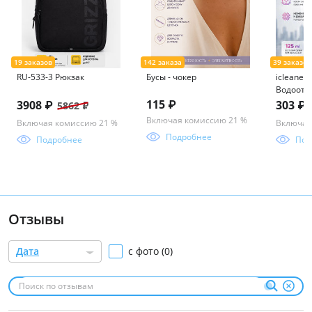
RU-533-3 Рюкзак
Бусы - чокер
icleaner
Водоотт
пропитка
115 ₽
3908 ₽
303 ₽
5862 ₽
мл iclea
Включая комиссию 21 %
Включая комиссию 21 %
Включая
Подробнее
Подробнее
Под
Отзывы
Дата
с фото (0)