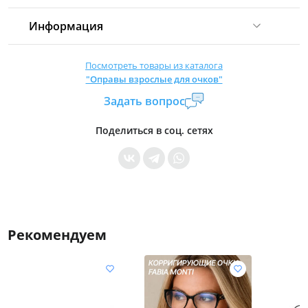
Информация
Комиссия:
21 %
(не менее 16 р.)
Посмотреть товары из каталога
"Оправы взрослые для очков"
Страна производитель:
Китай
Задать вопрос
Уровень доступа:
0
* Общие условия читайте в
правилах сайта
Поделиться в соц. сетях
Рекомендуем