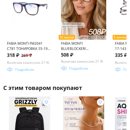
FABIA MONTI FM2041
FABIA MONTI
FABIA M
C781 ТОНИРОВКА 55-19-
BLUEBLOCKER/
17-143
145
ФОТОХРОМ FM457 55-17-
508 ₽
318 ₽
335 ₽
365 ₽
136
Включая комиссию 21 %
Включая комиссию 21 %
Включая
Подробнее
Подробнее
Под
С этим товаром покупают