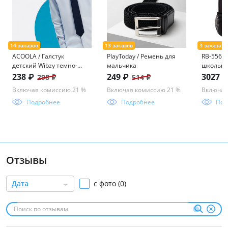
ACOOLA / Галстук
PlayToday / Ремень для
RB-556-2
детский Wibzy темно-
мальчика
школьн
синий
238 ₽
249 ₽
3027 
298 ₽
514 ₽
Включая комиссию 21 %
Включая комиссию 21 %
Включая
Подробнее
Подробнее
Под
Отзывы
Дата
с фото (0)