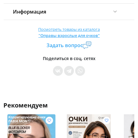
Информация
Комиссия:
21 %
(не менее 16 р.)
Посмотреть товары из каталога
"Оправы взрослые для очков"
Страна производитель:
Китай
Задать вопрос
Уровень доступа:
0
* Общие условия читайте в
правилах сайта
Поделиться в соц. сетях
Рекомендуем