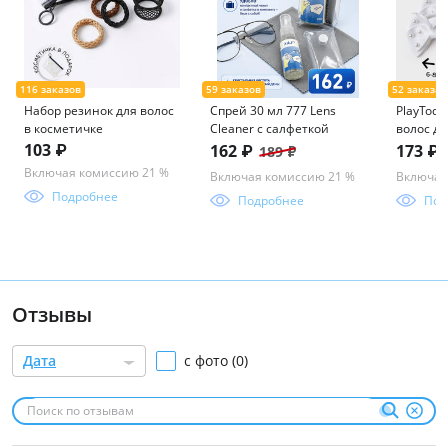
Набор резинок для волос
Спрей 30 мл 777 Lens
PlayToda
в косметичке
Cleaner с салфеткой
волос дл
в компл
103 ₽
162 ₽
173 ₽
189 ₽
Включая комиссию 21 %
Включая комиссию 21 %
Включая
Подробнее
Подробнее
Под
Отзывы
Дата
с фото (0)