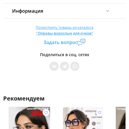
Информация
Комиссия:
21 %
(не менее 16 р.)
Посмотреть товары из каталога
"Оправы взрослые для очков"
Страна производитель:
Китай
Задать вопрос
Уровень доступа:
0
* Общие условия читайте в
правилах сайта
Поделиться в соц. сетях
Рекомендуем