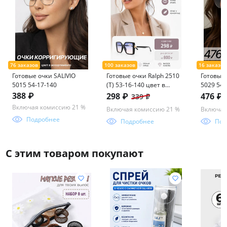
Готовые очки SALIVIO
Готовые очки Ralph 2510
Готовые 
5015 54-17-140
(Т) 53-16-140 цвет в
5029 54-1
ассорименте
388 ₽
298 ₽
476 ₽
339 ₽
Включая комиссию 21 %
Включая комиссию 21 %
Включая
Подробнее
Подробнее
Под
С этим товаром покупают