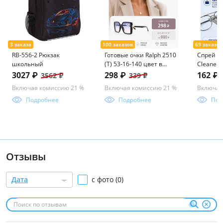
RB-556-2 Рюкзак
Готовые очки Ralph 2510
Спрей 30
школьный
(Т) 53-16-140 цвет в
Cleaner 
ассорименте
3027 ₽
298 ₽
162 ₽
3562 ₽
339 ₽
Включая комиссию 21 %
Включая комиссию 21 %
Включая
Подробнее
Подробнее
Под
Отзывы
Дата
с фото (0)