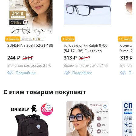
SUNSHINE 3034 52-21-138
Готовые очки Ralph 0700
Солнцез
(54-17-138) C1 стекло
Yimei 22
244 ₽
313 ₽
319 ₽
281 ₽
391 ₽
Включая комиссию 21 %
Включая комиссию 21 %
Включая
Подробнее
Подробнее
Под
С этим товаром покупают