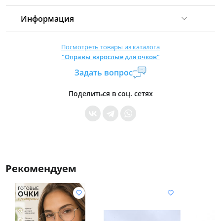
Информация
Комиссия:
21 %
(не менее 16 р.)
Посмотреть товары из каталога
"Оправы взрослые для очков"
Страна производитель:
Китай
Задать вопрос
Уровень доступа:
0
* Общие условия читайте в
правилах сайта
Поделиться в соц. сетях
Рекомендуем