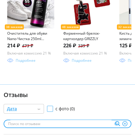
Очиститель для обуви
Фирменный брелок-
Кисть д
Nano-Чистка 250ml
картхолдер GRIZZLY
химичес
icleaner
веерная
214 ₽
226 ₽
125 ₽
473 ₽
339 ₽
Включая комиссию 21 %
Включая комиссию 21 %
Включая
Подробнее
Подробнее
Под
Отзывы
Дата
с фото (0)