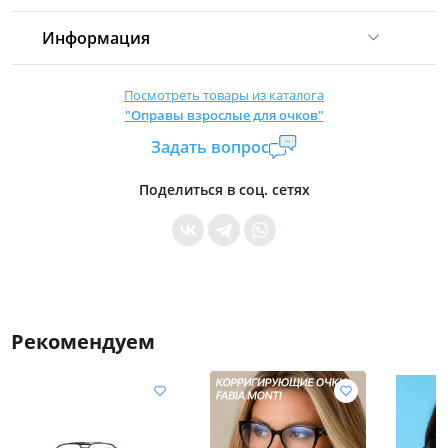
Информация
Комиссия:
21 %
(не менее 16 р.)
Посмотреть товары из каталога
"Оправы взрослые для очков"
Страна производитель:
Китай
Задать вопрос
Уровень доступа:
0
* Общие условия читайте в
правилах сайта
Поделиться в соц. сетях
Рекомендуем