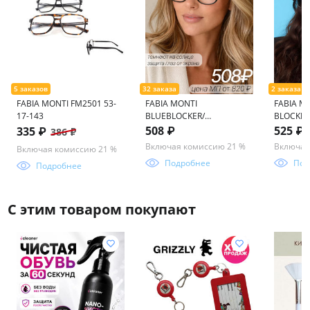
FABIA MONTI FM2501 53-
FABIA MONTI
FABIA M
17-143
BLUEBLOCKER/
BLOCKE
ФОТОХРОМ FM457 55-17-
FM517 5
508 ₽
525 ₽
335 ₽
386 ₽
136
Включая комиссию 21 %
Включая
Включая комиссию 21 %
Подробнее
Под
Подробнее
С этим товаром покупают