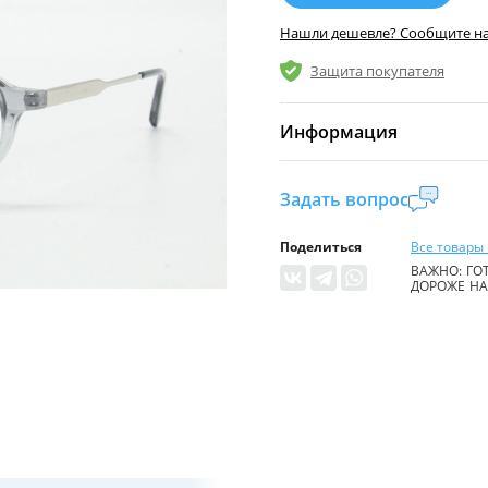
Нашли дешевле? Сообщите н
Защита покупателя
Информация
Комиссия:
21 %
(не ме
Задать вопрос
Страна производител
Поделиться
Все товары 
Уровень доступа:
0
ВАЖНО: ГОТ
ДОРОЖЕ НА 
* Общие условия чита