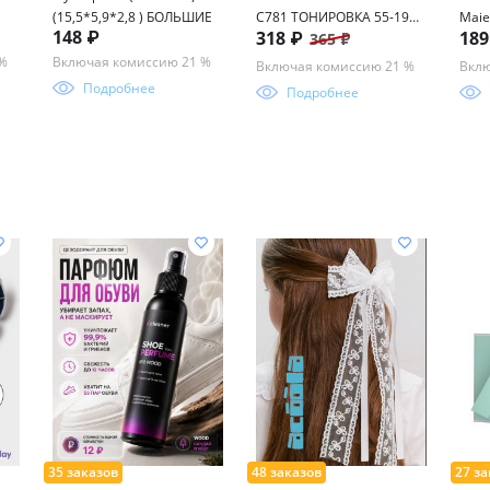
(15,5*5,9*2,8 ) БОЛЬШИЕ
C781 ТОНИРОВКА 55-19-
Maie
148 ₽
318 ₽
18
365 ₽
145
 %
Включая комиссию 21 %
Включая комиссию 21 %
Вклю
Подробнее
Подробнее