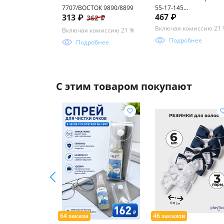
7707/ВОСТОК 9890/8899
55-17-145
467 ₽
313 ₽
362 ₽
(фотохром+блюблокер)
Включая комиссию 21
Включая комиссию 21 %
Подробнее
Подробнее
С этим товаром покупают