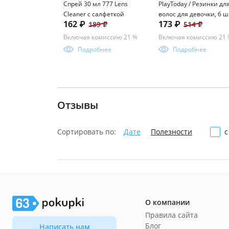
Спрей 30 мл 777 Lens
PlayToday / Резинки дл
Cleaner с салфеткой
волос для девочки, 6 ш
162 ₽
173 ₽
189 ₽
514 ₽
в комплекте
Включая комиссию 21 %
Включая комиссию 21
Подробнее
Подробнее
Отзывы
Сортировать по:
Дате
Полезности
с
О компании
Правила сайта
Блог
Написать нам