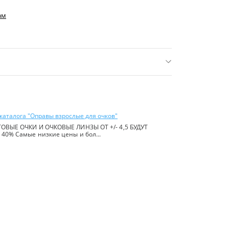
ам
нее 16 р.)
ь:
Китай
каталога "Оправы взрослые для очков"
ОВЫЕ ОЧКИ И ОЧКОВЫЕ ЛИНЗЫ ОТ +/- 4,5 БУДУТ
40% Самые низкие цены и бол...
йте в
правилах сайта