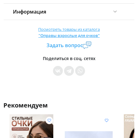
Информация
Комиссия:
21 %
(не менее 16 р.)
Посмотреть товары из каталога
"Оправы взрослые для очков"
Страна производитель:
Китай
Задать вопрос
Уровень доступа:
0
* Общие условия читайте в
правилах сайта
Поделиться в соц. сетях
Рекомендуем