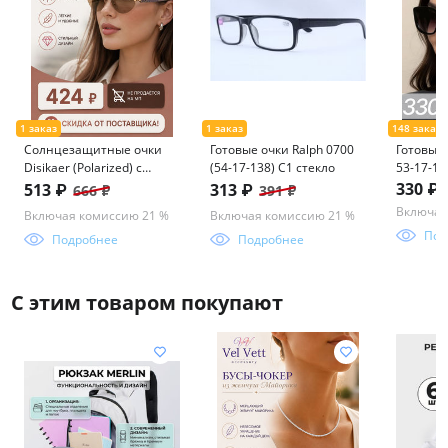
Солнцезащитные очки
Готовые очки Ralph 0700
Готовые 
Disikaer (Polarized) с
(54-17-138) C1 стекло
53-17-140
мешочком 0816 62-14-
330 ₽
513 ₽
313 ₽
666 ₽
391 ₽
142 C3
Включая
Включая комиссию 21 %
Включая комиссию 21 %
Под
Подробнее
Подробнее
С этим товаром покупают