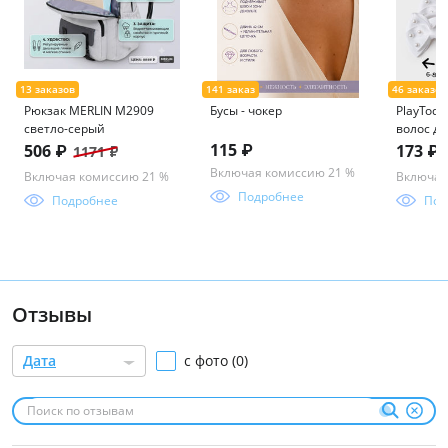
Рюкзак MERLIN M2909
Бусы - чокер
PlayToda
светло-серый
волос дл
в компл
115 ₽
506 ₽
173 ₽
1171 ₽
Включая комиссию 21 %
Включая комиссию 21 %
Включая
Подробнее
Подробнее
Под
Отзывы
Дата
с фото (0)