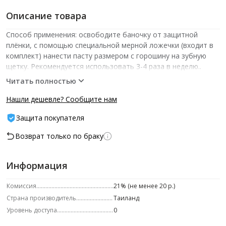
Описание товара
Способ применения: освободите баночку от защитной
плёнки, с помощью специальной мерной ложечки (входит в
комплект) нанести пасту размером с горошину на зубную
щетку. Рекомендуется использовать 3-4 раза в неделю..
№ДС: RU Д-ТН.РА04.В.95747/23. Не является лекарственным
Читать полностью
средством.
Нашли дешевле? Сообщите нам
Защита покупателя
Возврат только по браку
Информация
Комиссия
21% (не менее 20 р.)
Страна производитель
Таиланд
Уровень доступа
0