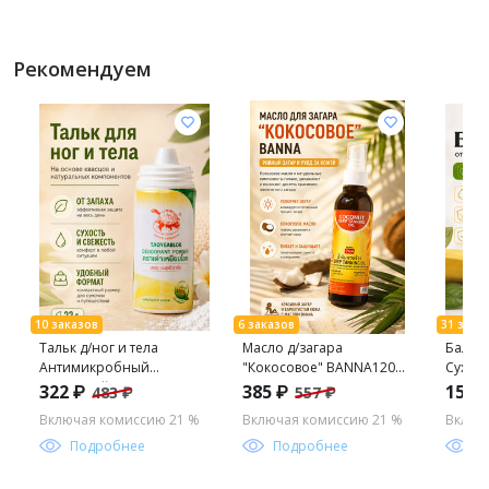
Рекомендуем
Тальк д/ног и тела
Масло д/загара
Бальзам
Антимикробный
"Кокосовое" BANNA120
Сухос
"Травяной" TAOYEABLOK
мл
"Бана
322 ₽
385 ₽
157 
483 ₽
557 ₽
22 гр
гр
Включая комиссию 21 %
Включая комиссию 21 %
Включ
Подробнее
Подробнее
П