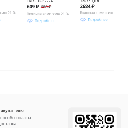
TalleR TR-52224
Элиас 3,0 л
2684 ₽
609 ₽
686 ₽
сию 21 %
Включая комиссию 21 %
Включая комиссию 21 %
е
Подробнее
Подробнее
Покупателю
Способы оплаты
Доставка