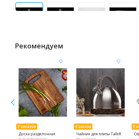
Рекомендуем
Доска разделочная
Чайник для плиты TalleR
Ов