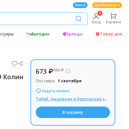
Лента
Для бизнеса
Вход
Корзина
ессуары
Выгодно
Бренды
Товар дня
673 ₽
962 ₽
9 Колин
Поставка:
1 сентября
Задать вопрос
TalleR. Надежная и безопасная кухонная посуда премиум класса! РАСПРОДАЖА! УЦЕНКА -30%
В корзину