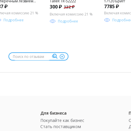
перечным лезвием
TalleR TR-52222
17120 Бригг
87 ₽
7785 ₽
300 ₽
332 ₽
lleR TR-65141
лючая комиссию 21 %
Включая комис
Включая комиссию 21 %
Подробнее
Подробне
Подробнее
Для бизнеса
Покупайте как бизнес
Стать поставщиком