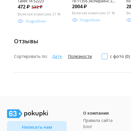
TalleR TR-52223
TR-11356 Экспириенс 2,5
по
2004 ₽
2
472 ₽
532 ₽
л
Ta
Включая комиссию 21 %
Вк
Включая комиссию 21 %
Подробнее
Подробнее
Отзывы
Сортировать по:
Дате
Полезности
с фото (0)
О компании
Правила сайта
Блог
Написать нам