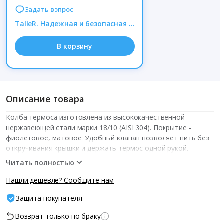
Задать вопрос
TalleR. Надежная и безопасная кухонная посуда премиум класса! РАСПРОДАЖА! УЦЕНКА -30%
В корзину
Описание товара
Колба термоса изготовлена из высококачественной
нержавеющей стали марки 18/10 (AISI 304). Покрытие -
фиолетовое, матовое. Удобный клапан позволяет пить без
откручивания крышки и держать термос одной рукой.
Герметичная силиконовая пробка предотвращает потерю
Читать полностью
тепла, протекание и расплескивание. Кнопка блокировки
крышки защищает от открытия крышки. Диаметр горлышка
Нашли дешевле? Сообщите нам
термоса - 5 см. Внешняя стенка остается холодной, даже
Защита покупателя
если термос наполнен кипятком. Сохранение температуры: 6
часов - 65?C, 12 часов - 50?C, 24 часа - 37?C. Для лучшего
Возврат только по браку