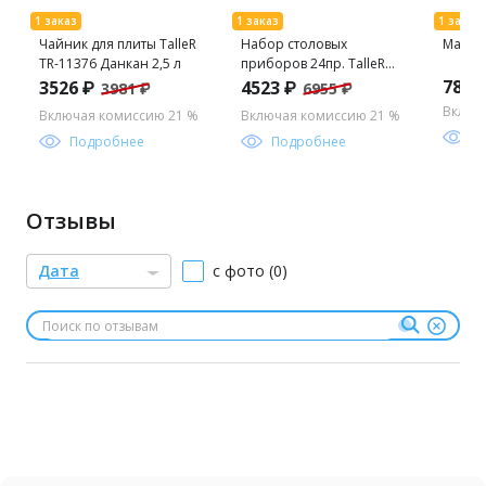
Чайник для плиты TalleR
Набор столовых
Маслен
TR-11376 Данкан 2,5 л
приборов 24пр. TalleR
TR-21626
785 
3526 ₽
4523 ₽
3981 ₽
6955 ₽
Включ
Включая комиссию 21 %
Включая комиссию 21 %
П
Подробнее
Подробнее
Отзывы
Дата
с фото (0)