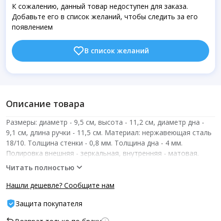
К сожалению, данный товар недоступен для заказа.
Добавьте его в список желаний, чтобы следить за его
появлением
В список желаний
Описание товара
Размеры: диаметр - 9,5 см, высота - 11,2 см, диаметр дна -
9,1 см, длина ручки - 11,5 см. Материал: нержавеющая сталь
18/10. Толщина стенки - 0,8 мм. Толщина дна - 4 мм.
Полировка внешняя - зеркальная, внутренняя - матовая.
Способ крепления ручки - точечная сварка. Пригодна для
Читать полностью
мойки в посудомоечной машине. Подходит для всех типов
плит, включая индукционную.
Нашли дешевле? Сообщите нам
Защита покупателя