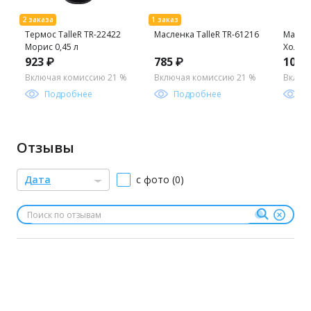
Термос TalleR TR-22422
Масленка TalleR TR-61216
Маслен
Морис 0,45 л
Холли 
923 ₽
785 ₽
1043
Включая комиссию 21 %
Включая комиссию 21 %
Включ
Подробнее
Подробнее
П
Отзывы
Дата
с фото (0)