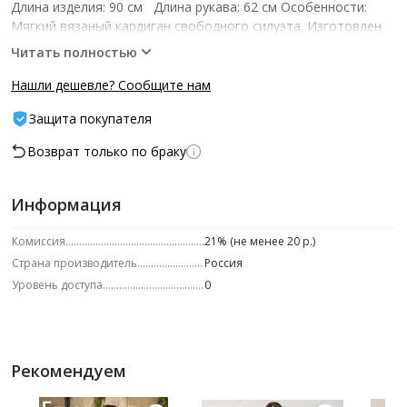
Длина изделия: 90 см Длина рукава: 62 см Особенности:
Мягкий вязаный кардиган свободного силуэта. Изготовлен
из меланжевой смесовой пряжи хлопка и шерсти.Силуэт
Читать полностью
прямой. Рукава и низ изделия оформлены узкой резинкой в
рубчик. По бокам выполнен разрез с перемычкой.
Нашли дешевле? Сообщите нам
Параметры модели: 86-62-93 Рост модели на фото: 174 см
Защита покупателя
Размер модели на фото: 42 р-р­ -- Характеристики -- Состав:
акрил 50%, шерсть 25%, хлопок 25% Цвет: меланж
Возврат только по браку
сиреневый
Информация
Комиссия
21% (не менее 20 р.)
Страна производитель
Россия
Уровень доступа
0
Рекомендуем