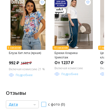
Блуза Хит лета (яркая)
Брюки Аларика
Цена з
трикотаж
класси
18С-7/
От 1237 ₽
От 2
992 ₽
1682 ₽
женски
Включая комиссию
Включ
Включая комиссию 21 %
Подробнее
П
Подробнее
Отзывы
Дата
с фото (0)